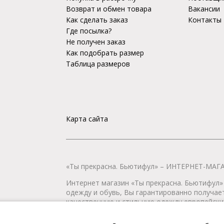
Возврат и обмен товара
Вакансии
Как сделать заказ
Контакты
Где посылка?
Не получен заказ
Как подобрать размер
Таблица размеров
Карта сайта
«Ты прекрасна. Бьютифул» – ИНТЕРНЕТ-М
Интернет магазин «Ты прекрасна. Бьютифул» 
одежду и обувь, Вы гарантированно получае
качественную и стильную одежду европейских
наличии всегда имеется широкий ассортимен
любой город России.