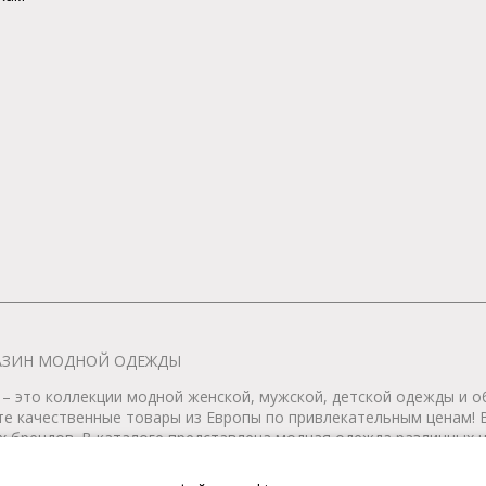
АГАЗИН МОДНОЙ ОДЕЖДЫ
– это коллекции модной женской, мужской, детской одежды и об
те качественные товары из Европы по привлекательным ценам!
 брендов. В каталоге представлена модная одежда различных цв
т удобной женской и мужской обуви на любой сезон. Весь това