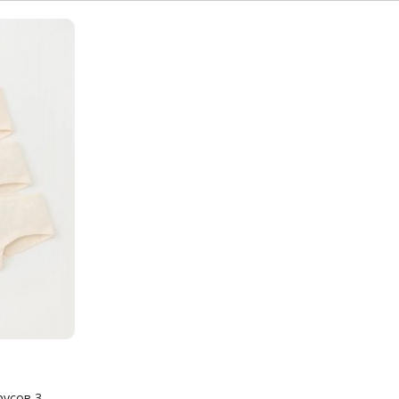
сов 3...