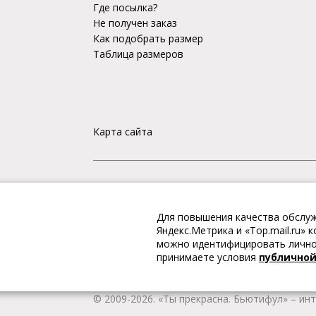
Где посылка?
Не получен заказ
Как подобрать размер
Таблица размеров
Карта сайта
«Ты прекрасна. Бьютифул» – ИНТЕРНЕТ-М
Для повышения качества обслуж
Интернет магазин «Ты прекрасна. Бьютифул» 
Яндекс.Метрика и «Top.mail.ru»
одежду и обувь, Вы гарантированно получае
можно идентифицировать личнос
качественную и стильную одежду европейских
принимаете условия
публично
наличии всегда имеется широкий ассортимен
любой город России.
© 2009-2026. «Ты прекрасна. Бьютифул» – ин