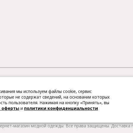
АГАЗИН МОДНОЙ ОДЕЖДЫ
ивания мы используем файлы cookie, сервис
– это коллекции модной женской, мужской, детской одежды и об
 которые не содержат сведений, на основании которых
те качественные товары из Европы по привлекательным ценам!
ть пользователя. Нажимая на кнопку «Принять», вы
 брендов. В каталоге представлена модная одежда различных цв
й оферты
и
политики конфиденциальности
т удобной женской и мужской обуви на любой сезон. Весь това
тернет-магазин модной одежды. Все права защищены. Доставка п