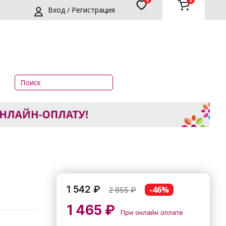
0
Вход / Регистрация
1 542 ₽
-46%
2 855
₽
1 465 ₽
При онлайн оплате