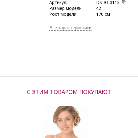
Артикул:
DS-Ю-0113
Размер модели:
42
Рост модели:
170 см
Состав:
Полиэстер 100%
Тип ткани:
Плательно-костюмн
Все характеристики
Длина:
57 см
Сезон:
Весна/Лето
Производитель:
DStrend
С ЭТИМ ТОВАРОМ ПОКУПАЮТ