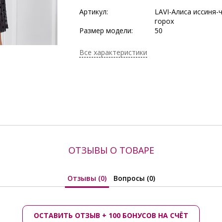
Артикул:
LAVI-Алиса иссиня-
горох
Размер модели:
50
Рост модели:
165 см
Состав:
Вискоза 70%, Поли
Все характеристики
Лайкра 15%
Сезон:
Осень/Зима
Производитель:
Lavira
ОТЗЫВЫ О ТОВАРЕ
Отзывы (0)
Вопросы (0)
ОСТАВИТЬ ОТЗЫВ + 100 БОНУСОВ НА СЧЁТ