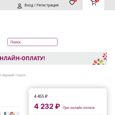
0
Вход / Регистрация
я-чёрный / горох
4 455
₽
4 232 ₽
При онлайн оплате