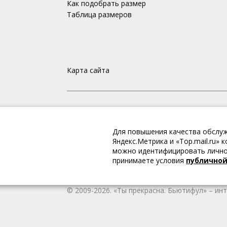
Как подобрать размер
Таблица размеров
Карта сайта
«Ты прекрасна. Бьютифул» – ИНТЕРНЕТ-М
Для повышения качества обслуж
Интернет магазин «Ты прекрасна. Бьютифул» 
Яндекс.Метрика и «Top.mail.ru»
одежду и обувь, Вы гарантированно получае
можно идентифицировать личнос
качественную и стильную одежду европейских
принимаете условия
публично
наличии всегда имеется широкий ассортимен
любой город России.
© 2009-2026. «Ты прекрасна. Бьютифул» – ин