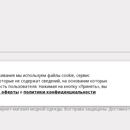
АГАЗИН МОДНОЙ ОДЕЖДЫ
ивания мы используем файлы cookie, сервис
– это коллекции модной женской, мужской, детской одежды и об
 которые не содержат сведений, на основании которых
те качественные товары из Европы по привлекательным ценам!
ть пользователя. Нажимая на кнопку «Принять», вы
 брендов. В каталоге представлена модная одежда различных цв
й оферты
и
политики конфиденциальности
т удобной женской и мужской обуви на любой сезон. Весь това
тернет-магазин модной одежды. Все права защищены. Доставка п