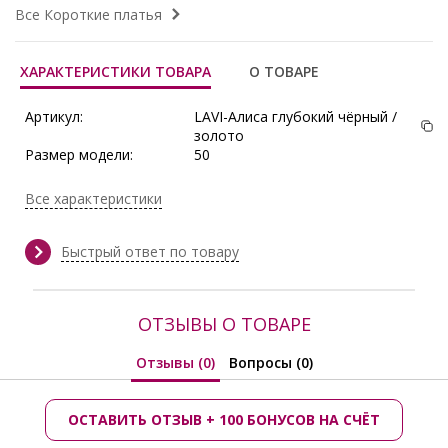
Все Короткие платья
ХАРАКТЕРИСТИКИ ТОВАРА
О ТОВАРЕ
Артикул:
LAVI-Алиса глубокий чёрный /
золото
Размер модели:
50
Рост модели:
165 см
Состав:
Вискоза 70%, Полиамид 15%,
Все характеристики
Лайкра 15%
Тип ткани:
Стрейч-шёлк+гипюр
Сезон:
Осень/Зима
Быстрый ответ по товару
Производитель:
Lavira
ОТЗЫВЫ О ТОВАРЕ
Отзывы (0)
Вопросы (0)
ОСТАВИТЬ ОТЗЫВ + 100 БОНУСОВ НА СЧЁТ