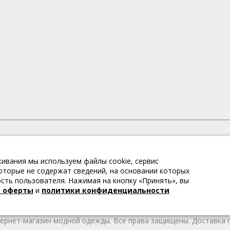
АГАЗИН МОДНОЙ ОДЕЖДЫ
ивания мы используем файлы cookie, сервис
– это коллекции модной женской, мужской, детской одежды и об
 которые не содержат сведений, на основании которых
те качественные товары из Европы по привлекательным ценам!
ть пользователя. Нажимая на кнопку «Принять», вы
 брендов. В каталоге представлена модная одежда различных цв
й оферты
и
политики конфиденциальности
т удобной женской и мужской обуви на любой сезон. Весь това
тернет-магазин модной одежды. Все права защищены. Доставка п