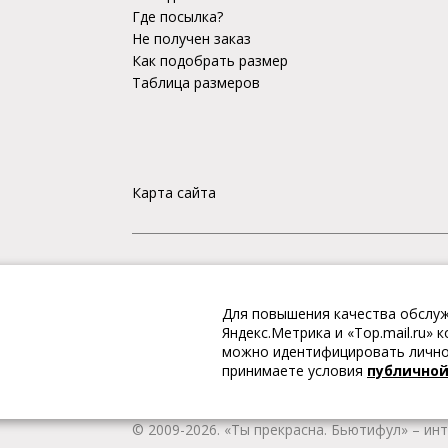
Где посылка?
Не получен заказ
Как подобрать размер
Таблица размеров
Карта сайта
«Ты прекрасна. Бьютифул» – ИНТЕРНЕТ-М
Для повышения качества обслуж
Интернет магазин «Ты прекрасна. Бьютифул» 
Яндекс.Метрика и «Top.mail.ru»
одежду и обувь, Вы гарантированно получае
можно идентифицировать личнос
качественную и стильную одежду европейских
принимаете условия
публично
наличии всегда имеется широкий ассортимен
любой город России.
© 2009-2026. «Ты прекрасна. Бьютифул» – ин