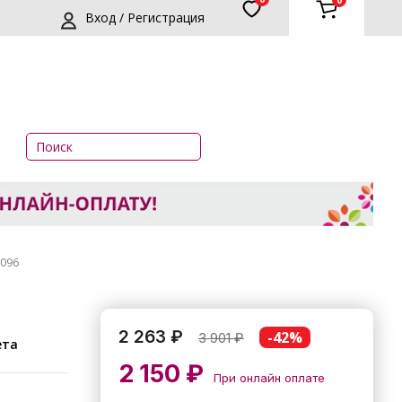
0
Вход / Регистрация
096
2 263 ₽
-42%
3 901
₽
ета
2 150 ₽
При онлайн оплате