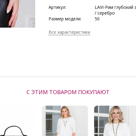
Артикул:
LAVI-Рим глубокий 
/ серебро
Размер модели:
50
Рост модели:
165 см
Состав:
Вискоза 80%, Поли
Все характеристики
Лайкра 6%
Тип ткани:
Бархат
Сезон:
Демисезон, Зима, О
Осень/Зима
Производитель:
Lavira
С ЭТИМ ТОВАРОМ ПОКУПАЮТ