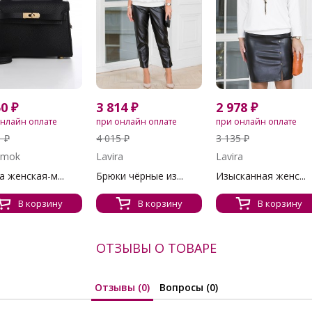
50 ₽
3 814 ₽
2 978 ₽
онлайн оплате
при онлайн оплате
при онлайн оплате
1 ₽
4 015 ₽
3 135 ₽
amok
Lavira
Lavira
а женская-м...
Брюки чёрные из...
Изысканная женс...
В корзину
В корзину
В корзину
ОТЗЫВЫ О ТОВАРЕ
Отзывы (0)
Вопросы (0)