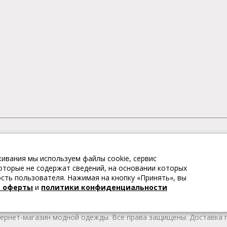
АГАЗИН МОДНОЙ ОДЕЖДЫ
ивания мы используем файлы cookie, сервис
– это коллекции модной женской, мужской, детской одежды и об
 которые не содержат сведений, на основании которых
те качественные товары из Европы по привлекательным ценам!
ть пользователя. Нажимая на кнопку «Принять», вы
 брендов. В каталоге представлена модная одежда различных цв
й оферты
и
политики конфиденциальности
т удобной женской и мужской обуви на любой сезон. Весь това
тернет-магазин модной одежды. Все права защищены. Доставка п