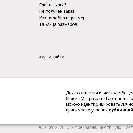
Где посылка?
Не получен заказ
Как подобрать размер
Таблица размеров
Карта сайта
«Ты прекрасна. Бьютифул» – ИНТЕРНЕТ-М
Для повышения качества обслуж
Интернет магазин «Ты прекрасна. Бьютифул» 
Яндекс.Метрика и «Top.mail.ru»
одежду и обувь, Вы гарантированно получае
можно идентифицировать личнос
качественную и стильную одежду европейских
принимаете условия
публично
наличии всегда имеется широкий ассортимен
любой город России.
© 2009-2026. «Ты прекрасна. Бьютифул» – ин