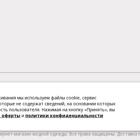
АГАЗИН МОДНОЙ ОДЕЖДЫ
ивания мы используем файлы cookie, сервис
– это коллекции модной женской, мужской, детской одежды и об
 которые не содержат сведений, на основании которых
те качественные товары из Европы по привлекательным ценам!
ть пользователя. Нажимая на кнопку «Принять», вы
 брендов. В каталоге представлена модная одежда различных цв
й оферты
и
политики конфиденциальности
т удобной женской и мужской обуви на любой сезон. Весь това
тернет-магазин модной одежды. Все права защищены. Доставка п