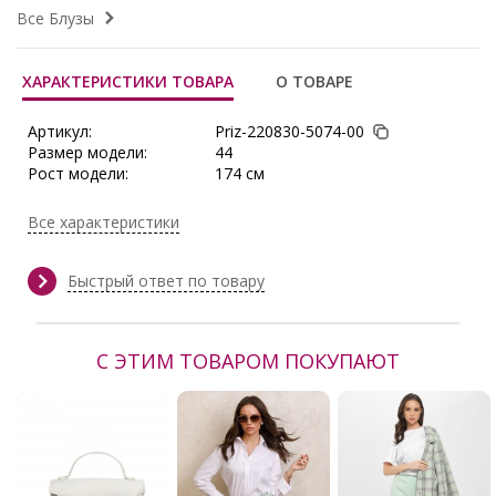
Все Блузы
ХАРАКТЕРИСТИКИ ТОВАРА
О ТОВАРЕ
Артикул:
Priz-220830-5074-00
Размер модели:
44
Рост модели:
174 см
Состав:
Полиэстер 65%, Вискоза 30%,
Эластан 5%
Все характеристики
Тип ткани:
Текстиль
Длина:
в росте 164 : в 42 р-ре - 66,5 см, в
58 р-ре - 70,5 см
Быстрый ответ по товару
Сезон:
Весна, Весна/Лето, Демисезон,
Зима, Круглогодичный, Лето,
Осень, Осень/Зима
С ЭТИМ ТОВАРОМ ПОКУПАЮТ
Производитель:
Priz