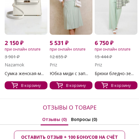
2 150 ₽
5 531 ₽
6 750 ₽
при онлайн оплате
при онлайн оплате
при онлайн оплате
3 901 ₽
12 655 ₽
15 444 ₽
Nazamok
Priz
Priz
Сумка женская-м...
Юбка миди с зап...
Брюки бледно-зе...
В корзину
В корзину
В корзину
ОТЗЫВЫ О ТОВАРЕ
Отзывы (0)
Вопросы (0)
ОСТАВИТЬ ОТЗЫВ + 100 БОНУСОВ НА СЧЁТ