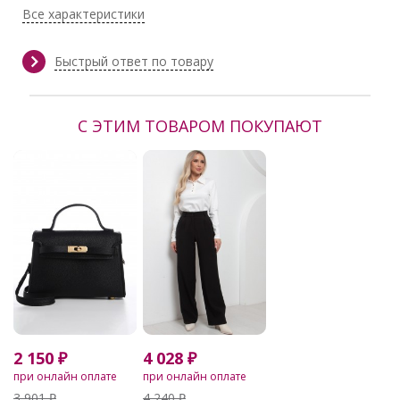
Эластан 5%
Все характеристики
Тип ткани:
Трикотаж
Длина:
63 см
Сезон:
Весна, Демисезон, Зима, Осень,
Быстрый ответ по товару
Осень/Зима
Производитель:
Valentina
С ЭТИМ ТОВАРОМ ПОКУПАЮТ
2 150 ₽
4 028 ₽
при онлайн оплате
при онлайн оплате
3 901 ₽
4 240 ₽