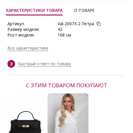
ХАРАКТЕРИСТИКИ ТОВАРА
О ТОВАРЕ
Артикул:
Val-20073-2 Петра
Размер модели:
42
Рост модели:
168 см
Состав:
Вискоза 60%, Полиэстер 35%,
Эластан 5%
Все характеристики
Тип ткани:
Плательно-костюмная ткань
Длина:
по боковому шву 105 см
Сезон:
Весна, Демисезон, Зима, Осень,
Быстрый ответ по товару
Осень/Зима
Производитель:
Valentina
С ЭТИМ ТОВАРОМ ПОКУПАЮТ