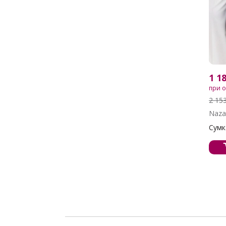
1 1
при 
2 15
Naz
Сумка