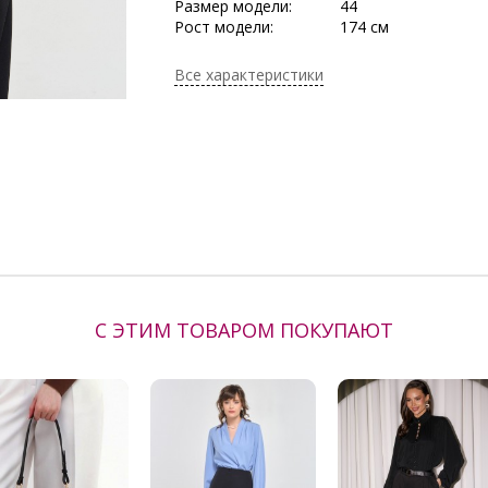
Размер модели:
44
Рост модели:
174 см
Состав:
Полиэстер 65%, Ви
Эластан 5%
Все характеристики
Тип ткани:
Текстиль
Длина:
в росте 164 : в 42 р-
в 58 р-ре - 67,5 см
Сезон:
Весна, Весна/Лето,
Демисезон, Зима,
Круглогодичный, Ле
Осень/Зима
Производитель:
Priz
С ЭТИМ ТОВАРОМ ПОКУПАЮТ