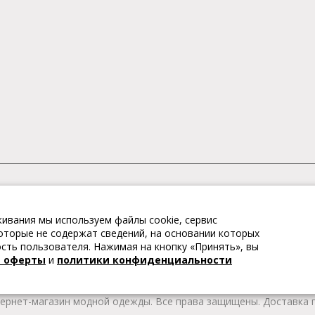
АГАЗИН МОДНОЙ ОДЕЖДЫ
ивания мы используем файлы cookie, сервис
– это коллекции модной женской, мужской, детской одежды и об
 которые не содержат сведений, на основании которых
те качественные товары из Европы по привлекательным ценам!
ть пользователя. Нажимая на кнопку «Принять», вы
 брендов. В каталоге представлена модная одежда различных цв
й оферты
и
политики конфиденциальности
т удобной женской и мужской обуви на любой сезон. Весь това
тернет-магазин модной одежды. Все права защищены. Доставка п