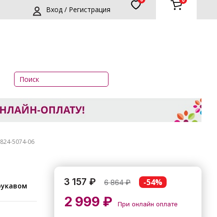
0
Вход / Регистрация
0824-5074-06
3 157 ₽
-54%
6 864
₽
рукавом
2 999 ₽
При онлайн оплате