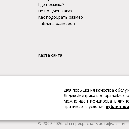
Где посылка?
Не получен заказ
Как подобрать размер
Таблица размеров
Карта сайта
«Ты прекрасна. Бьютифул» – ИНТЕРНЕТ-М
Для повышения качества обслуж
Интернет магазин «Ты прекрасна. Бьютифул» 
Яндекс.Метрика и «Top.mail.ru»
одежду и обувь, Вы гарантированно получае
можно идентифицировать личнос
качественную и стильную одежду европейских
принимаете условия
публично
наличии всегда имеется широкий ассортимен
любой город России.
© 2009-2026. «Ты прекрасна. Бьютифул» – ин