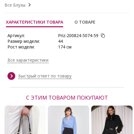
Все Блузы
ХАРАКТЕРИСТИКИ ТОВАРА
О ТОВАРЕ
Артикул:
Priz-200824-5074-59
Размер модели:
44
Рост модели:
174 см
Состав:
Полиэстер 65%, Вискоза 30%,
Эластан 5%
Все характеристики
Тип ткани:
Текстиль
Длина:
в росте 164 : в 42 р-ре - 66 см, в 58
р-ре - 67,5 см
Быстрый ответ по товару
Сезон:
Весна, Весна/Лето, Демисезон,
Зима, Круглогодичный, Лето,
Осень, Осень/Зима
С ЭТИМ ТОВАРОМ ПОКУПАЮТ
Производитель:
Priz