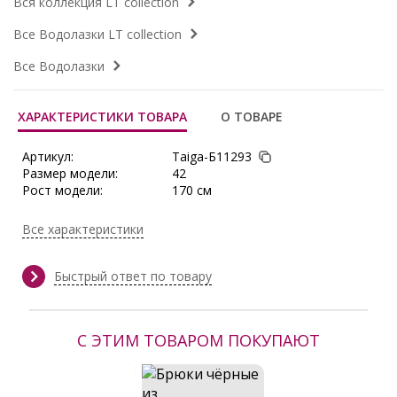
Вся коллекция LT collection
Все Водолазки LT collection
Все Водолазки
ХАРАКТЕРИСТИКИ ТОВАРА
О ТОВАРЕ
Артикул:
Taiga-Б11293
Размер модели:
42
Рост модели:
170 см
Состав:
Полиэстер 65%, Вискоза 30%,
Эластан 5%
Все характеристики
Тип ткани:
Трикотаж
Длина:
в 44 р-ре - 61 см; в 46 р-ре - 62 см;
в 48 р-ре - 63 см; в 50 р-ре - 64 см;
Быстрый ответ по товару
в 52 р-ре - 65 см
Сезон:
Весна, Весна/Лето, Демисезон,
Зима, Осень, Осень/Зима
С ЭТИМ ТОВАРОМ ПОКУПАЮТ
Производитель:
LT collection