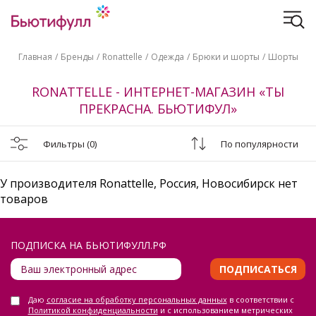
Главная
Бренды
Ronattelle
Одежда
Брюки и шорты
Шорты
RONATTELLE - ИНТЕРНЕТ-МАГАЗИН «ТЫ
ПРЕКРАСНА. БЬЮТИФУЛ»
Фильтры
(0)
По популярности
У производителя Ronattelle, Россия, Новосибирск нет
товаров
ПОДПИСКА НА БЬЮТИФУЛЛ.РФ
ПОДПИСАТЬСЯ
Даю
согласие на обработку персональных данных
в соответствии с
Политикой конфиденциальности
и с использованием метрических