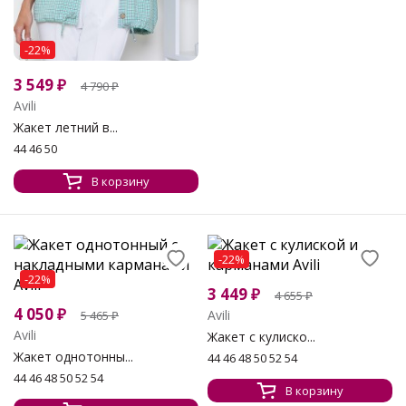
-22%
3 549
₽
4 790
₽
Avili
Жакет летний в...
44 46 50
В корзину
-22%
-22%
3 449
₽
4 655
₽
4 050
₽
Avili
5 465
₽
Avili
Жакет с кулиско...
Жакет однотонны...
44 46 48 50 52 54
44 46 48 50 52 54
В корзину