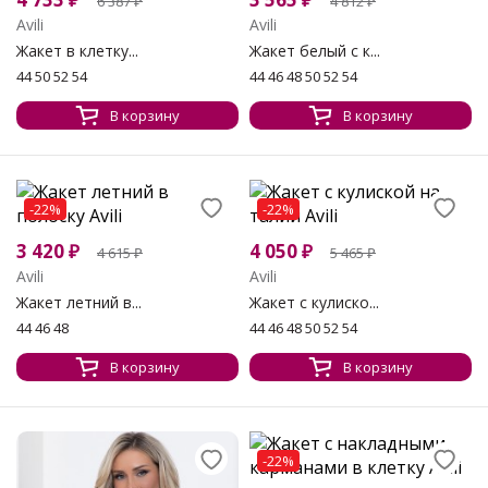
6 387
₽
4 812
₽
Avili
Avili
Жакет в клетку...
Жакет белый с к...
44 50 52 54
44 46 48 50 52 54
В корзину
В корзину
-22%
-22%
3 420
₽
4 050
₽
4 615
₽
5 465
₽
Avili
Avili
Жакет летний в...
Жакет с кулиско...
44 46 48
44 46 48 50 52 54
В корзину
В корзину
-22%