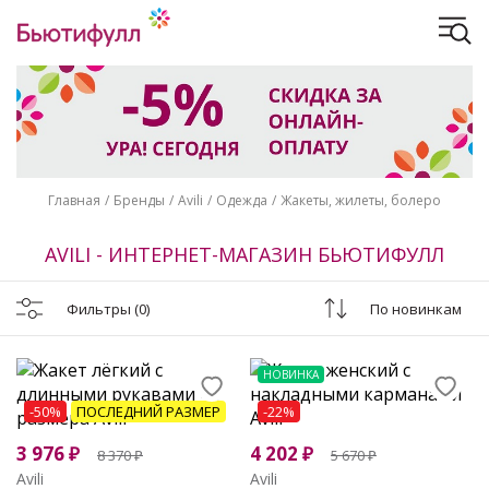
Главная
Бренды
Avili
Одежда
Жакеты, жилеты, болеро
AVILI - ИНТЕРНЕТ-МАГАЗИН БЬЮТИФУЛЛ
Фильтры
(0)
По новинкам
НОВИНКА
-50%
ПОСЛЕДНИЙ РАЗМЕР
-22%
3 976
₽
4 202
₽
8 370
₽
5 670
₽
Avili
Avili