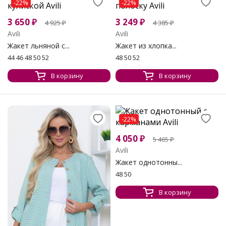
-22%
-22%
3 650
₽
3 249
₽
4 925
₽
4 385
₽
Avili
Avili
Жакет льняной с...
Жакет из хлопка...
44 46 48 50 52
48 50 52
В корзину
В корзину
-22%
4 050
₽
5 465
₽
Avili
Жакет однотонны...
48 50
В корзину