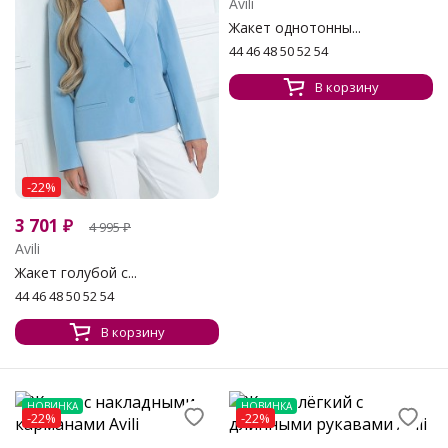
Avili
Жакет однотонны...
44 46 48 50 52 54
В корзину
-22%
3 701
₽
4 995
₽
Avili
Жакет голубой с...
44 46 48 50 52 54
В корзину
НОВИНКА
НОВИНКА
-22%
-22%