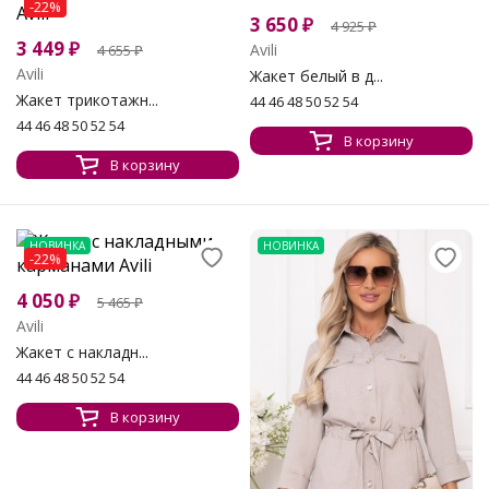
-22%
3 650
₽
4 925
₽
3 449
₽
Avili
4 655
₽
Avili
Жакет белый в д...
Жакет трикотажн...
44 46 48 50 52 54
44 46 48 50 52 54
В корзину
В корзину
НОВИНКА
НОВИНКА
-22%
4 050
₽
5 465
₽
Avili
Жакет с накладн...
44 46 48 50 52 54
В корзину