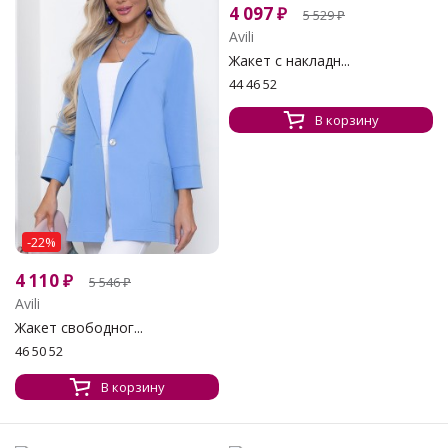
4 097
₽
5 529
₽
Avili
Жакет с накладн...
44 46 52
В корзину
-22%
4 110
₽
5 546
₽
Avili
Жакет свободног...
46 50 52
В корзину