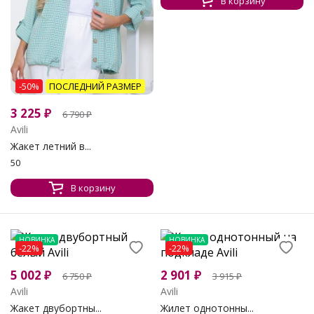
В корзину
-50%
ПОСЛЕДНИЙ РАЗМЕР
3 225
₽
6 790
₽
Avili
Жакет летний в...
50
В корзину
НОВИНКА
НОВИНКА
-22%
-22%
5 002
₽
2 901
₽
6 750
₽
3 915
₽
Avili
Avili
Жакет двубортны...
Жилет однотонны...