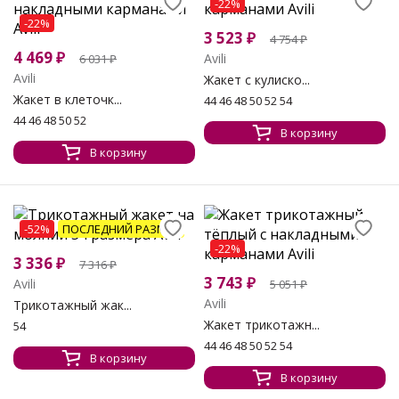
-22%
-22%
3 523
₽
4 754
₽
4 469
₽
Avili
6 031
₽
Avili
Жакет с кулиско...
Жакет в клеточк...
44 46 48 50 52 54
44 46 48 50 52
В корзину
В корзину
-52%
ПОСЛЕДНИЙ РАЗМЕР
-22%
3 336
₽
7 316
₽
3 743
₽
Avili
5 051
₽
Avili
Трикотажный жак...
Жакет трикотажн...
54
44 46 48 50 52 54
В корзину
В корзину