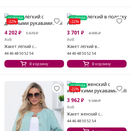
НОВИНКА
НОВИНКА
-22%
-22%
4 202
₽
3 701
₽
5 670
₽
4 995
₽
Avili
Avili
Жакет лёгкий с...
Жакет лёгкий в...
44 46 48 50 52 54
44 46 48 50 52 54
В корзину
В корзину
НОВИНКА
-22%
3 962
₽
5 346
₽
Avili
Жакет женский с...
44 46 48 50 52 54