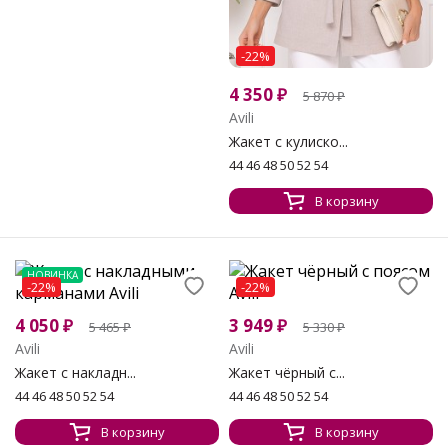
-22%
4 350
₽
5 870
₽
Avili
Жакет с кулиско...
44 46 48 50 52 54
В корзину
НОВИНКА
-22%
-22%
4 050
₽
3 949
₽
5 465
₽
5 330
₽
Avili
Avili
Жакет с накладн...
Жакет чёрный с...
44 46 48 50 52 54
44 46 48 50 52 54
В корзину
В корзину