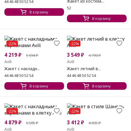
Жакет из костюм...
44 46 48 50 52 54
52
В корзину
В корзину
-22%
-22%
4 219
₽
3 549
₽
5 694
₽
4 790
₽
Avili
Avili
Жакет с накладн...
Жакет летний в...
44 46 48 50 52 54
44 46 48 50 52 54
В корзину
В корзину
-22%
-22%
4 879
₽
3 412
₽
6 585
₽
4 605
₽
Avili
Avili