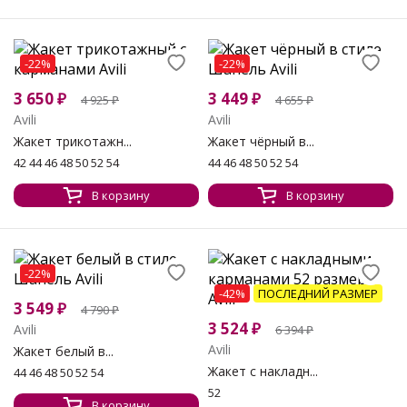
-22%
-22%
3 650
₽
3 449
₽
4 925
₽
4 655
₽
Avili
Avili
Жакет трикотажн...
Жакет чёрный в...
42 44 46 48 50 52 54
44 46 48 50 52 54
В корзину
В корзину
-22%
-42%
ПОСЛЕДНИЙ РАЗМЕР
3 549
₽
4 790
₽
3 524
₽
Avili
6 394
₽
Avili
Жакет белый в...
Жакет с накладн...
44 46 48 50 52 54
52
В корзину