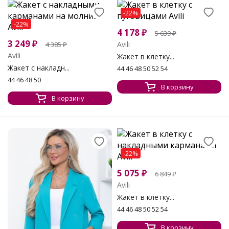
-22%
-22%
4 178
₽
5 639
₽
3 249
₽
Avili
4 385
₽
Avili
Жакет в клетку...
Жакет с накладн...
44 46 48 50 52 54
44 46 48 50
В корзину
В корзину
-22%
5 075
₽
6 849
₽
Avili
Жакет в клетку...
44 46 48 50 52 54
В корзину