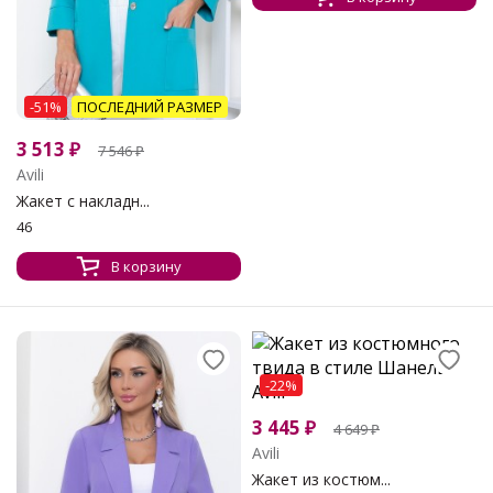
-51%
ПОСЛЕДНИЙ РАЗМЕР
3 513
₽
7 546
₽
Avili
Жакет с накладн...
46
В корзину
-22%
3 445
₽
4 649
₽
Avili
Жакет из костюм...