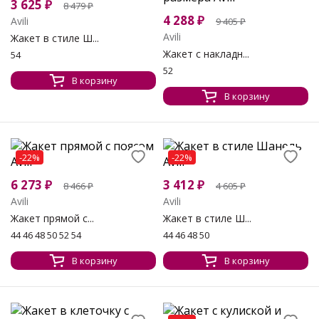
3 625
₽
8 479
₽
4 288
₽
Avili
9 405
₽
Avili
Жакет в стиле Ш...
Жакет с накладн...
54
52
В корзину
В корзину
-22%
-22%
6 273
₽
3 412
₽
8 466
₽
4 605
₽
Avili
Avili
Жакет прямой с...
Жакет в стиле Ш...
44 46 48 50 52 54
44 46 48 50
В корзину
В корзину