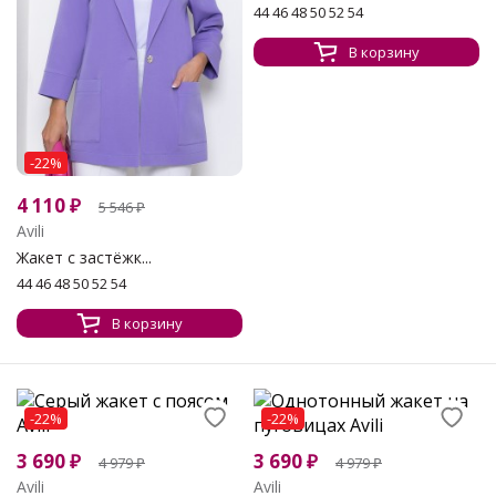
44 46 48 50 52 54
В корзину
-22%
4 110
₽
5 546
₽
Avili
Жакет с застёжк...
44 46 48 50 52 54
В корзину
-22%
-22%
3 690
₽
3 690
₽
4 979
₽
4 979
₽
Avili
Avili