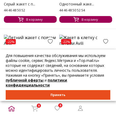
Серый жакет с п...
Однотонный жаке...
44 46 48 50 52
44 46 48 50 52 54
В корзину
В корзину
-22%
-22%
3 690
₽
5 075
₽
4 979
₽
6 849
₽
Для повышения качества обслуживания мы используем
Avili
Avili
файлы cookie, сервис Яндекс.Метрика и «Top.mail.ru»
Летний жакет с...
Жакет в клетку...
которые не содержат сведений, на основании которых
44 46 48 50 52 54
44 46 48 50
можно идентифицировать личность пользователя.
Нажимая на кнопку «Принять», вы принимаете условия
В корзину
В корзину
публичной оферты
и
политики
конфиденциальности
Принять
ПОКАЗАТЬ ЕЩЕ
0
0