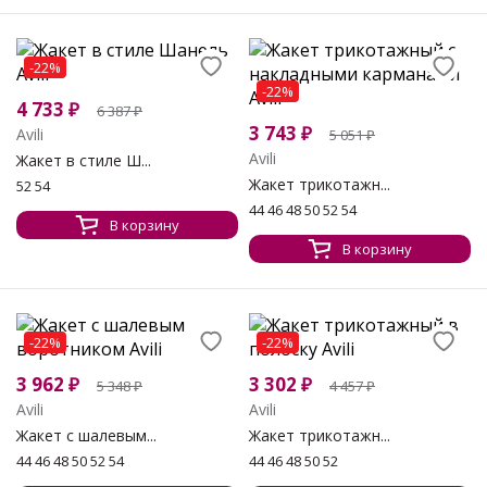
-22%
-22%
4 733
₽
6 387
₽
3 743
₽
Avili
5 051
₽
Avili
Жакет в стиле Ш...
Жакет трикотажн...
52 54
44 46 48 50 52 54
В корзину
В корзину
-22%
-22%
3 962
₽
3 302
₽
5 348
₽
4 457
₽
Avili
Avili
Жакет с шалевым...
Жакет трикотажн...
44 46 48 50 52 54
44 46 48 50 52