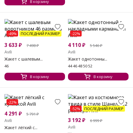
В корзину
-49%
ПОСЛЕДНИЙ РАЗМЕР
-22%
3 633
₽
4 110
₽
7 498
₽
5 546
₽
Avili
Avili
Жакет с шалевым...
Жакет однотонны...
46
44 46 48 50 52
В корзину
В корзину
-22%
-52%
ПОСЛЕДНИЙ РАЗМЕР
4 291
₽
5 791
₽
3 192
₽
Avili
6 999
₽
Avili
Жакет лёгкий с...