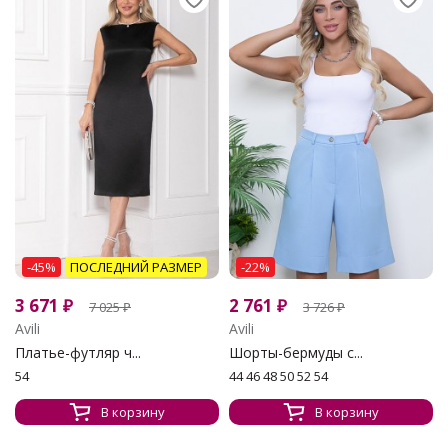
-45%
ПОСЛЕДНИЙ РАЗМЕР
-22%
3 671
₽
2 761
₽
7 025
₽
3 726
₽
Avili
Avili
Платье-футляр ч...
Шорты-бермуды с...
54
44 46 48 50 52 54
В корзину
В корзину