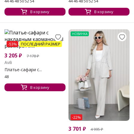
44 46 48 50 52 54
44 46 48 50 52 54
В корзину
В корзину
НОВИНКА
-53%
ПОСЛЕДНИЙ РАЗМЕР
3 205
₽
7 178
₽
Avili
Платье-сафари с...
48
В корзину
-22%
3 701
₽
4 995
₽