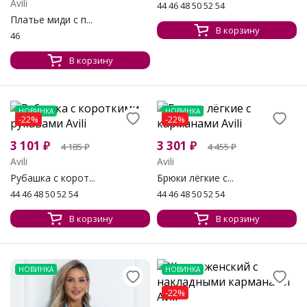
Avili
44 46 48 50 52 54
Платье миди с п...
В корзину
46
В корзину
НОВИНКА
НОВИНКА
-22%
-22%
3 101
₽
3 301
₽
4 185
₽
4 455
₽
Avili
Avili
Рубашка с корот...
Брюки лёгкие с...
44 46 48 50 52 54
44 46 48 50 52 54
В корзину
В корзину
НОВИНКА
НОВИНКА
-22%