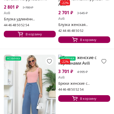
-22%
2 801
₽
3 780
₽
2 701
₽
Avili
3 645
₽
Avili
Блузка удлинённ...
Блузка женская...
44 46 48 50 52 54
42 44 46 48 50 52
В корзину
В корзину
НОВИНКА
НОВИНКА
-22%
3 701
₽
4 995
₽
Avili
Брюки женские с...
44 46 48 50 52 54
В корзину