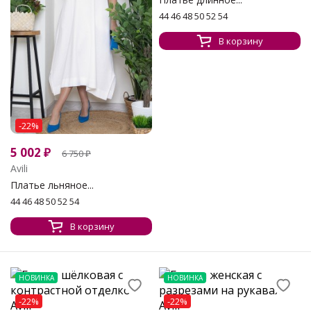
44 46 48 50 52 54
В корзину
-22%
5 002
₽
6 750
₽
Avili
Платье льняное...
44 46 48 50 52 54
В корзину
НОВИНКА
НОВИНКА
-22%
-22%