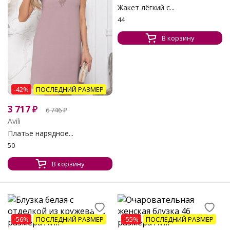
Жакет лёгкий с...
44
В корзину
-42%
ПОСЛЕДНИЙ РАЗМЕР
3 717
₽
6 746
₽
Avili
Платье нарядное...
50
В корзину
-56%
ПОСЛЕДНИЙ РАЗМЕР
-55%
ПОСЛЕДНИЙ РАЗМЕР