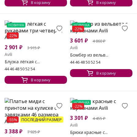
В корзину
В корзину
НОВИНКА
НОВИНКА
-22%
-22%
3 601
₽
4 860
₽
2 901
₽
Avili
3 915
₽
Avili
Бомбер из вельв...
Блузка лёгкая с...
44 46 48 50 52 54
44 46 48 50 52 54
В корзину
В корзину
НОВИНКА
-22%
3 301
₽
4 455
₽
-55%
ПОСЛЕДНИЙ РАЗМЕР
Avili
3 388
₽
7 925
₽
Брюки красные с...