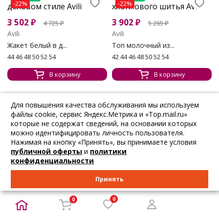
-22%
-22%
3 502
₽
3 902
₽
4 725
₽
5 265
₽
Avili
Avili
Жакет белый в д...
Топ молочный из...
44 46 48 50 52 54
42 44 46 48 50 52 54
В корзину
В корзину
Для повышения качества обслуживания мы используем
файлы cookie, сервис Яндекс.Метрика и «Top.mail.ru»
которые не содержат сведений, на основании которых
ПОКАЗАТЬ ЕЩЕ
можно идентифицировать личность пользователя.
Нажимая на кнопку «Принять», вы принимаете условия
публичной оферты
и
политики
конфиденциальности
1
2
3
4
5
...
23
Принять
0
0
Avili (Авили) - молодой бренд женской одежды на российском