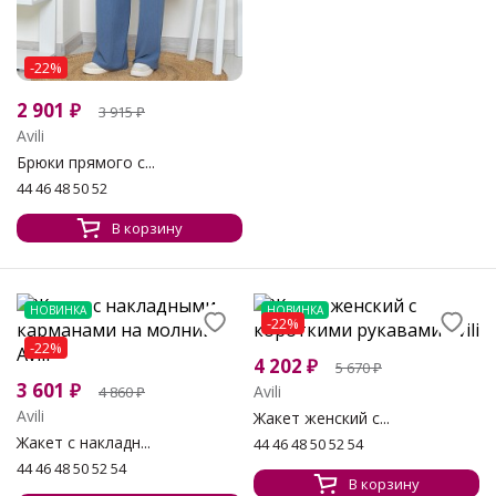
-22%
2 901
₽
3 915
₽
Avili
Брюки прямого с...
44 46 48 50 52
В корзину
НОВИНКА
НОВИНКА
-22%
-22%
4 202
₽
5 670
₽
3 601
₽
Avili
4 860
₽
Avili
Жакет женский с...
Жакет с накладн...
44 46 48 50 52 54
44 46 48 50 52 54
В корзину