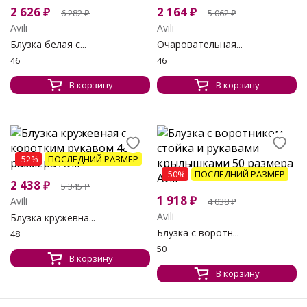
2 626
₽
2 164
₽
6 282
₽
5 062
₽
Avili
Avili
Блузка белая с...
Очаровательная...
46
46
В корзину
В корзину
-52%
ПОСЛЕДНИЙ РАЗМЕР
-50%
ПОСЛЕДНИЙ РАЗМЕР
2 438
₽
5 345
₽
1 918
₽
Avili
4 038
₽
Avili
Блузка кружевна...
Блузка с воротн...
48
50
В корзину
В корзину