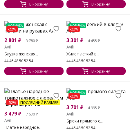
В корзину
В корзину
НОВИНКА
НОВИНКА
-22%
-22%
2 801
₽
3 301
₽
3 780
₽
4 455
₽
Avili
Avili
Блузка женская...
Жилет лёгкий в...
44 46 48 50 52 54
44 46 48 50 52 54
В корзину
В корзину
НОВИНКА
-22%
-52%
ПОСЛЕДНИЙ РАЗМЕР
3 701
₽
4 995
₽
3 479
₽
Avili
7 630
₽
Avili
Брюки прямого с...
Платье нарядное...
44 46 48 50 52 54