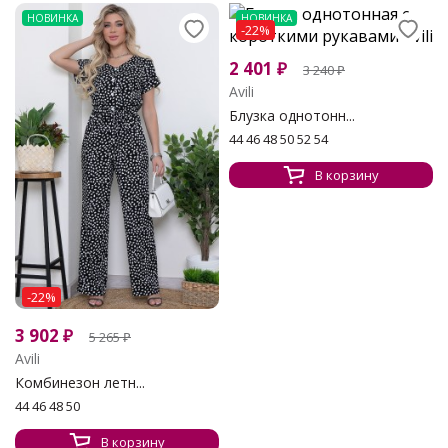
НОВИНКА
НОВИНКА
-22%
2 401
₽
3 240
₽
Avili
Блузка однотонн...
44 46 48 50 52 54
В корзину
-22%
3 902
₽
5 265
₽
Avili
Комбинезон летн...
44 46 48 50
В корзину