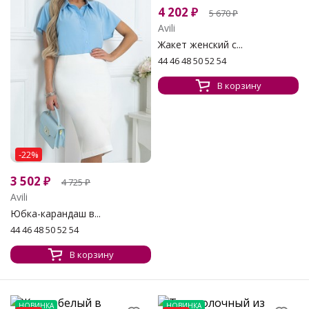
4 202
₽
5 670
₽
Avili
Жакет женский с...
44 46 48 50 52 54
В корзину
-22%
3 502
₽
4 725
₽
Avili
Юбка-карандаш в...
44 46 48 50 52 54
В корзину
НОВИНКА
НОВИНКА