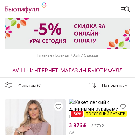
Главная
Бренды
Avili
Одежда
AVILI - ИНТЕРНЕТ-МАГАЗИН БЬЮТИФУЛЛ
Фильтры
(0)
По новинкам
-50%
ПОСЛЕДНИЙ РАЗМЕР
3 976
₽
8 370
₽
Avili