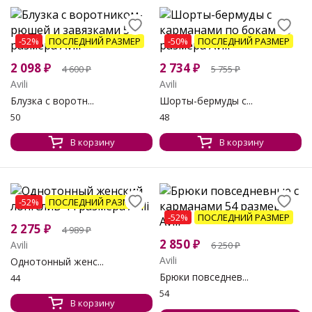
-52%
ПОСЛЕДНИЙ РАЗМЕР
-50%
ПОСЛЕДНИЙ РАЗМЕР
2 098
₽
2 734
₽
4 600
₽
5 755
₽
Avili
Avili
Блузка с воротн...
Шорты-бермуды с...
50
48
В корзину
В корзину
-52%
ПОСЛЕДНИЙ РАЗМЕР
-52%
ПОСЛЕДНИЙ РАЗМЕР
2 275
₽
4 989
₽
2 850
₽
Avili
6 250
₽
Avili
Однотонный женс...
Брюки повседнев...
44
54
В корзину