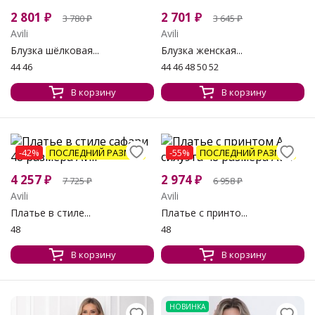
2 801
₽
2 701
₽
3 780
₽
3 645
₽
Avili
Avili
Блузка шёлковая...
Блузка женская...
44 46
44 46 48 50 52
В корзину
В корзину
-42%
ПОСЛЕДНИЙ РАЗМЕР
-55%
ПОСЛЕДНИЙ РАЗМЕР
4 257
₽
2 974
₽
7 725
₽
6 958
₽
Avili
Avili
Платье в стиле...
Платье с принто...
48
48
В корзину
В корзину
НОВИНКА