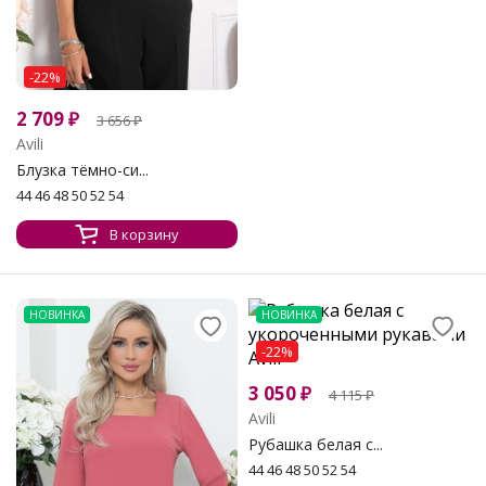
-22%
2 709
₽
3 656
₽
Avili
Блузка тёмно-си...
44 46 48 50 52 54
В корзину
НОВИНКА
НОВИНКА
-22%
3 050
₽
4 115
₽
Avili
Рубашка белая с...
44 46 48 50 52 54