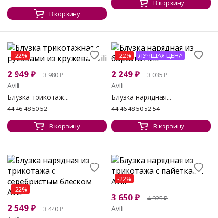
В корзину
В корзину
-22%
-22%
ЛУЧШАЯ ЦЕНА
2 949
₽
2 249
₽
3 980
₽
3 035
₽
Avili
Avili
Блузка трикотаж...
Блузка нарядная...
44 46 48 50 52
44 46 48 50 52 54
В корзину
В корзину
-22%
-22%
3 650
₽
4 925
₽
2 549
₽
Avili
3 440
₽