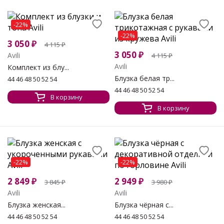
-22%
-22%
3 050
₽
4 115
₽
3 050
₽
Avili
4 115
₽
Avili
Комплект из блу...
Блузка белая тр...
44 46 48 50 52 54
44 46 48 50 52 54
В корзину
В корзину
-22%
-22%
2 849
₽
2 949
₽
3 845
₽
3 980
₽
Avili
Avili
Блузка женская...
Блузка чёрная с...
44 46 48 50 52 54
44 46 48 50 52 54