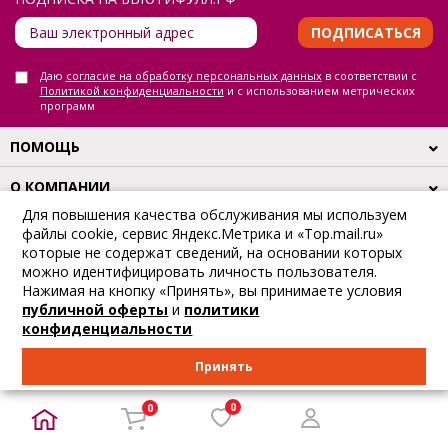
ПОДПИСАТЬСЯ
Даю
согласие на обработку персональных данных
в соответствии с
Политикой конфиденциальности
и с использованием метрических
программ
ПОМОЩЬ
О КОМПАНИИ
Для повышения качества обслуживания мы используем
КЛУБ ПОКУПАТЕЛЕЙ БЬЮТИФУЛЛ.РФ
файлы cookie, сервис Яндекс.Метрика и «Top.mail.ru»
которые не содержат сведений, на основании которых
можно идентифицировать личность пользователя.
Нажимая на кнопку «Принять», вы принимаете условия
СПОСОБЫ ОПЛАТЫ
публичной оферты
и
политики
конфиденциальности
Принять
0
0
Вы можете выбрать другой
способ оплаты