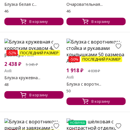
Блузка белая с...
Очаровательная...
46
46
В корзину
В корзину
-52%
ПОСЛЕДНИЙ РАЗМЕР
-50%
ПОСЛЕДНИЙ РАЗМЕР
2 438
₽
5 345
₽
1 918
₽
Avili
4 038
₽
Avili
Блузка кружевна...
Блузка с воротн...
48
50
В корзину
В корзину
НОВИНКА