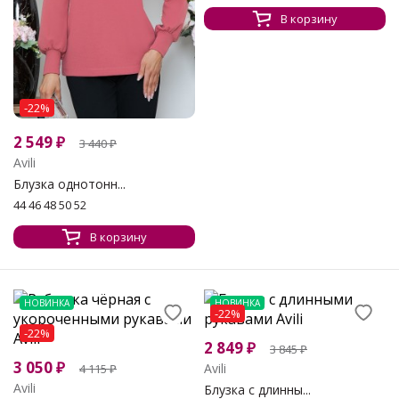
В корзину
-22%
2 549
₽
3 440
₽
Avili
Блузка однотонн...
44 46 48 50 52
В корзину
НОВИНКА
НОВИНКА
-22%
-22%
2 849
₽
3 845
₽
3 050
₽
Avili
4 115
₽
Avili
Блузка с длинны...