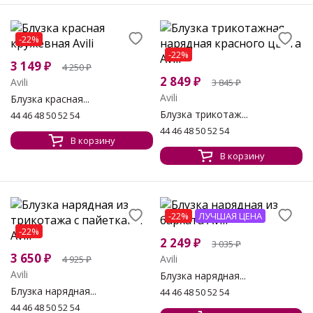
-22%
-22%
3 149
₽
4 250
₽
2 849
₽
Avili
3 845
₽
Avili
Блузка красная...
Блузка трикотаж...
44 46 48 50 52 54
44 46 48 50 52 54
В корзину
В корзину
-22%
ЛУЧШАЯ ЦЕНА
-22%
2 249
₽
3 035
₽
3 650
₽
Avili
4 925
₽
Avili
Блузка нарядная...
Блузка нарядная...
44 46 48 50 52 54
44 46 48 50 52 54