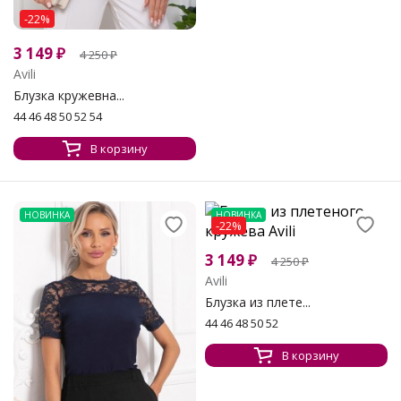
-22%
3 149
₽
4 250
₽
Avili
Блузка кружевна...
44 46 48 50 52 54
В корзину
НОВИНКА
НОВИНКА
-22%
3 149
₽
4 250
₽
Avili
Блузка из плете...
44 46 48 50 52
В корзину