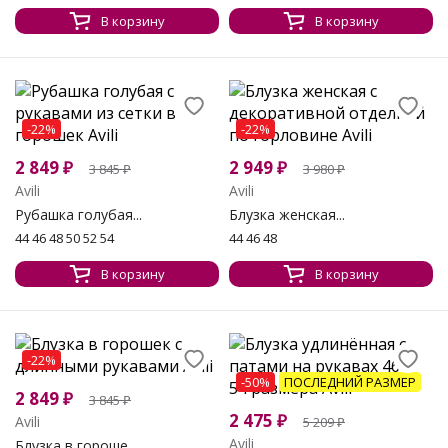
В корзину
В корзину
-22%
-22%
2 849
₽
2 949
₽
3 845
₽
3 980
₽
Avili
Avili
Рубашка голубая...
Блузка женская...
44 46 48 50 52 54
44 46 48
В корзину
В корзину
-22%
-50%
ПОСЛЕДНИЙ РАЗМЕР
2 849
₽
3 845
₽
2 475
₽
Avili
5 209
₽
Avili
Блузка в гороше...