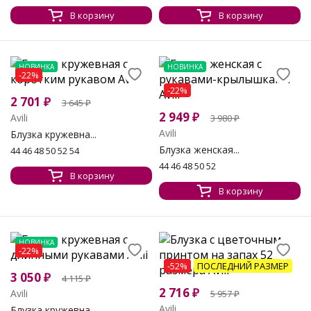
В корзину
В корзину
НОВИНКА
НОВИНКА
-22%
-22%
2 701
₽
3 645
₽
2 949
₽
Avili
3 980
₽
Avili
Блузка кружевна...
Блузка женская...
44 46 48 50 52 54
44 46 48 50 52
В корзину
В корзину
НОВИНКА
-22%
-52%
ПОСЛЕДНИЙ РАЗМЕР
3 050
₽
4 115
₽
2 716
₽
Avili
5 957
₽
Avili
Блузка кружевна...