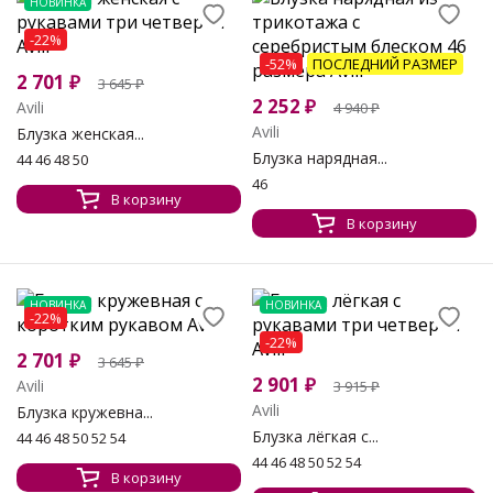
НОВИНКА
-22%
-52%
ПОСЛЕДНИЙ РАЗМЕР
2 701
₽
3 645
₽
2 252
₽
Avili
4 940
₽
Avili
Блузка женская...
Блузка нарядная...
44 46 48 50
46
В корзину
В корзину
НОВИНКА
НОВИНКА
-22%
-22%
2 701
₽
3 645
₽
2 901
₽
Avili
3 915
₽
Avili
Блузка кружевна...
Блузка лёгкая с...
44 46 48 50 52 54
44 46 48 50 52 54
В корзину