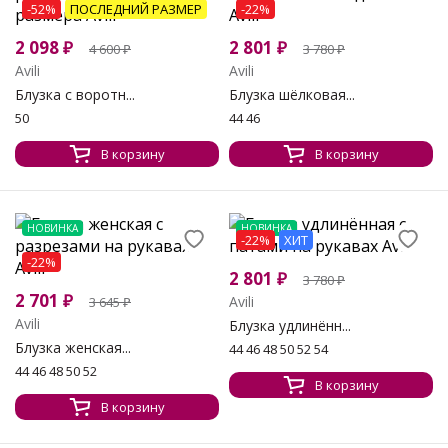
-52%
ПОСЛЕДНИЙ РАЗМЕР
-22%
2 098
₽
2 801
₽
4 600
₽
3 780
₽
Avili
Avili
Блузка с воротн...
Блузка шёлковая...
50
44 46
В корзину
В корзину
НОВИНКА
НОВИНКА
-22%
ХИТ
-22%
2 801
₽
3 780
₽
2 701
₽
Avili
3 645
₽
Avili
Блузка удлинённ...
Блузка женская...
44 46 48 50 52 54
44 46 48 50 52
В корзину
В корзину