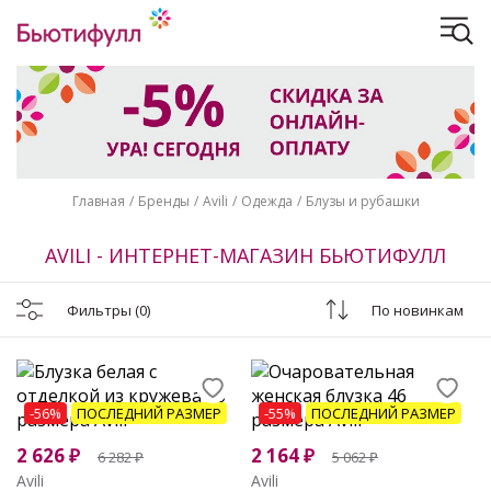
Главная
Бренды
Avili
Одежда
Блузы и рубашки
AVILI - ИНТЕРНЕТ-МАГАЗИН БЬЮТИФУЛЛ
Фильтры
(0)
По новинкам
-56%
ПОСЛЕДНИЙ РАЗМЕР
-55%
ПОСЛЕДНИЙ РАЗМЕР
2 626
₽
2 164
₽
6 282
₽
5 062
₽
Avili
Avili