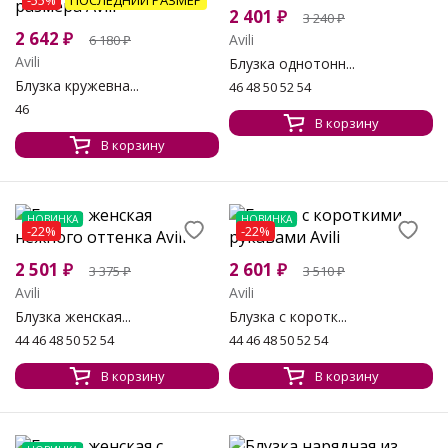
-55%
ПОСЛЕДНИЙ РАЗМЕР
2 401
₽
3 240
₽
2 642
₽
Avili
6 180
₽
Avili
Блузка однотонн...
Блузка кружевна...
46 48 50 52 54
46
В корзину
В корзину
НОВИНКА
НОВИНКА
-22%
-22%
2 501
₽
2 601
₽
3 375
₽
3 510
₽
Avili
Avili
Блузка женская...
Блузка с коротк...
44 46 48 50 52 54
44 46 48 50 52 54
В корзину
В корзину