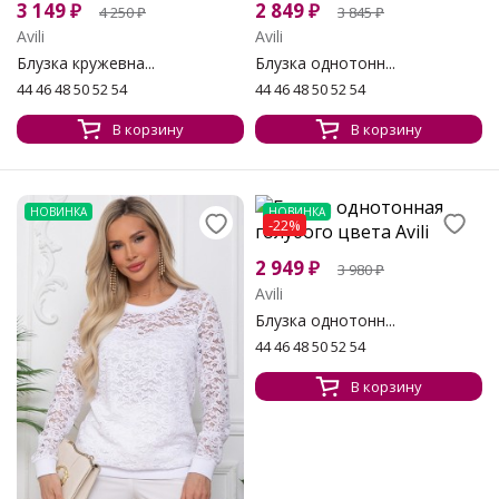
3 149
₽
2 849
₽
4 250
₽
3 845
₽
Avili
Avili
Блузка кружевна...
Блузка однотонн...
44 46 48 50 52 54
44 46 48 50 52 54
В корзину
В корзину
НОВИНКА
НОВИНКА
-22%
2 949
₽
3 980
₽
Avili
Блузка однотонн...
44 46 48 50 52 54
В корзину