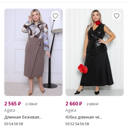
2 565
₽
2 660
₽
2 700
₽
2 800
₽
Agata
Agata
Длинная бежевая...
Юбка длинная чё...
50 54 56 58
50 52 54 56 58