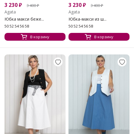
3 230
₽
3 230
₽
3 400
₽
3 400
₽
Agata
Agata
Юбка макси беже...
Юбка-макси из ш...
50 52 54 56 58
50 52 54 56 58
В корзину
В корзину