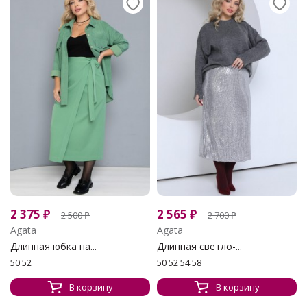
2 375
₽
2 565
₽
2 500
₽
2 700
₽
Agata
Agata
Длинная юбка на...
Длинная светло-...
50 52
50 52 54 58
В корзину
В корзину