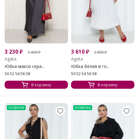
3 230
₽
3 610
₽
3 400
₽
3 800
₽
Agata
Agata
Юбка-макси сера...
Юбка белая в го...
50 52 54 56 58
50 52 54 56 58
В корзину
В корзину
НОВИНКА
НОВИНКА