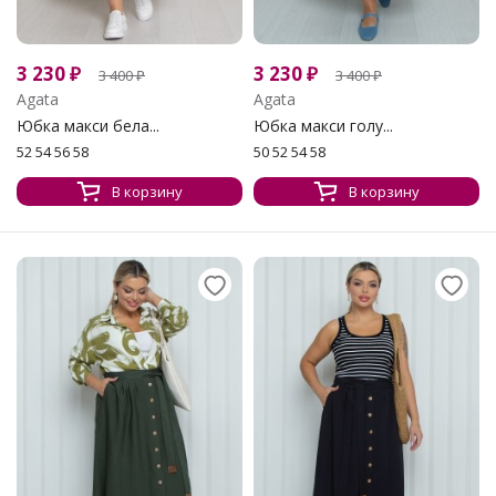
3 230
₽
3 230
₽
3 400
₽
3 400
₽
Agata
Agata
Юбка макси бела...
Юбка макси голу...
52 54 56 58
50 52 54 58
В корзину
В корзину