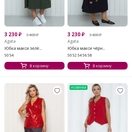
3 230
₽
3 230
₽
3 400
₽
3 400
₽
Agata
Agata
Юбка макси зелё...
Юбка макси чёрн...
50 54
50 52 54 56 58
В корзину
В корзину
НОВИНКА