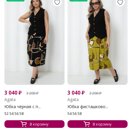
3 040
₽
3 040
₽
3 200
₽
3 200
₽
Agata
Agata
Юбка чёрная с п...
Юбка фисташково...
52 54 56 58
54 56 58
В корзину
В корзину