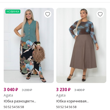
НОВИНКА
3 040
₽
3 230
₽
3 200
₽
3 400
₽
Agata
Agata
Юбка разноцветн...
Юбка коричневая...
50 52 54 56 58
50 52 54 56 58