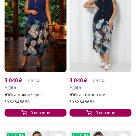
3 040
₽
3 040
₽
3 200
₽
3 200
₽
Agata
Agata
Юбка макси чёрн...
Юбка тёмно-синя...
50 52 54 56 58
50 52 54 56 58
В корзину
В корзину
НОВИНКА
НОВИНКА