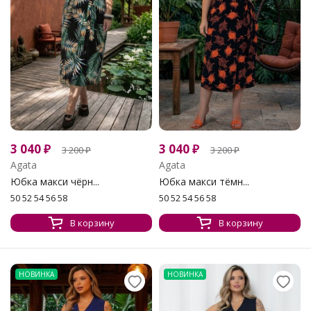
3 040
₽
3 040
₽
3 200
₽
3 200
₽
Agata
Agata
Юбка макси чёрн...
Юбка макси тёмн...
50 52 54 56 58
50 52 54 56 58
В корзину
В корзину
НОВИНКА
НОВИНКА