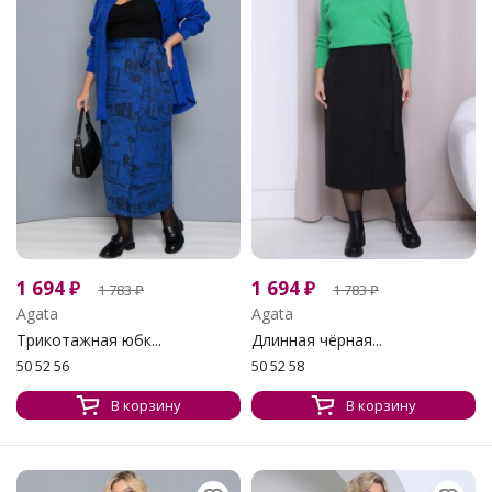
1 694
₽
1 694
₽
1 783
₽
1 783
₽
Agata
Agata
Трикотажная юбк...
Длинная чёрная...
50 52 56
50 52 58
В корзину
В корзину