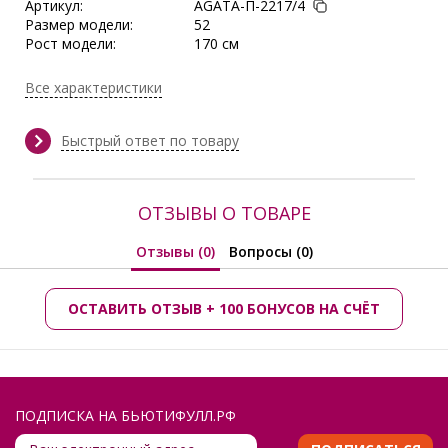
Артикул:
AGATA-П-2217/4
Размер модели:
52
Рост модели:
170 см
Состав:
Полиэстер 75%, Вискоза 20%,
Спандекс 5%
Все характеристики
Тип ткани:
Шёлк
Длина:
по боковому шву 101-102 см
Сезон:
Демисезон, Зима,
Быстрый ответ по товару
Круглогодичный, Осень, Осень/
Зима
Производитель:
Agata
ОТЗЫВЫ О ТОВАРЕ
Отзывы (0)
Вопросы (0)
ОСТАВИТЬ ОТЗЫВ + 100 БОНУСОВ НА СЧЁТ
ПОДПИСКА НА БЬЮТИФУЛЛ.РФ