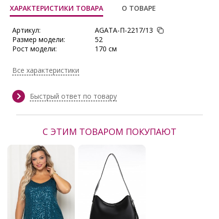
ХАРАКТЕРИСТИКИ ТОВАРА
О ТОВАРЕ
Артикул:
AGATA-П-2217/13
Размер модели:
52
Рост модели:
170 см
Состав:
Полиэстер 75%, Вискоза 20%,
Спандекс 5%
Все характеристики
Тип ткани:
Шёлк
Длина:
по боковому шву - 102 см
Сезон:
Весна, Демисезон, Зима, Осень,
Быстрый ответ по товару
Осень/Зима
Производитель:
Agata
С ЭТИМ ТОВАРОМ ПОКУПАЮТ