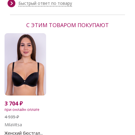
Сезон:
Весна, Демисезон, Зима, Осень,
Быстрый ответ по товару
Осень/Зима
Производитель:
LT collection
С ЭТИМ ТОВАРОМ ПОКУПАЮТ
3 704 ₽
при онлайн оплате
4 935 ₽
MilaVitsa
Женский бюстгал...