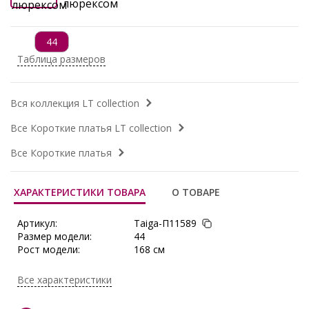
44
Таблица размеров
Вся коллекция LT collection
Все Короткие платья LT collection
Все Короткие платья
ХАРАКТЕРИСТИКИ ТОВАРА
О ТОВАРЕ
Артикул:
Taiga-П11589
Размер модели:
44
Рост модели:
168 см
Состав:
Полиэстер 98%, Эластан 2%
Тип ткани:
Трикотаж
Все характеристики
Длина:
в 44-48 р-ре - 97 см; в 50-54 р-ре -
98 см