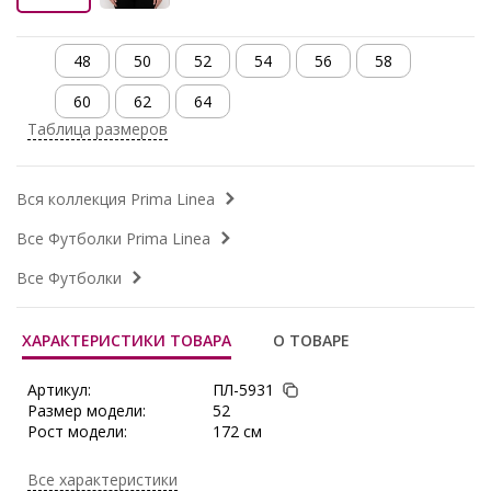
48
50
52
54
56
58
60
62
64
Таблица размеров
Вся коллекция Prima Linea
Все Футболки Prima Linea
Все Футболки
ХАРАКТЕРИСТИКИ ТОВАРА
О ТОВАРЕ
Артикул:
ПЛ-5931
Размер модели:
52
Рост модели:
172 см
Состав:
Хлопок 95%, Эластан 5%
Тип ткани:
Трикотаж
Все характеристики