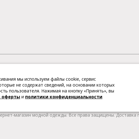
АГАЗИН МОДНОЙ ОДЕЖДЫ
ивания мы используем файлы cookie, сервис
– это коллекции модной женской, мужской, детской одежды и об
 которые не содержат сведений, на основании которых
те качественные товары из Европы по привлекательным ценам!
ть пользователя. Нажимая на кнопку «Принять», вы
 брендов. В каталоге представлена модная одежда различных цв
й оферты
и
политики конфиденциальности
т удобной женской и мужской обуви на любой сезон. Весь това
тернет-магазин модной одежды. Все права защищены. Доставка п