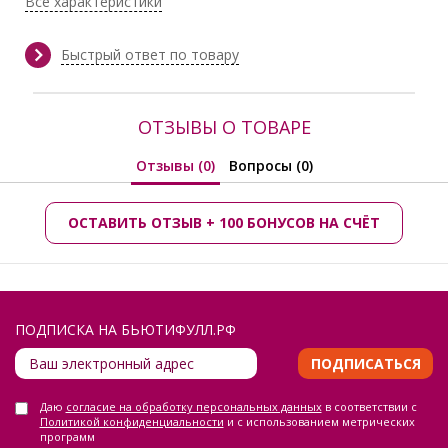
Все характеристики
Длина:
в 44 р-ре - 88 см; в 46 р-ре - 89 см;
в 48 р-ре - 90 см; в 50 р-ре - 91см;
в 52-54 р-ре - 92 см
Быстрый ответ по товару
Сезон:
Весна, Весна/Лето, Лето
Производитель:
LT collection
ОТЗЫВЫ О ТОВАРЕ
Отзывы (0)
Вопросы (0)
ОСТАВИТЬ ОТЗЫВ + 100 БОНУСОВ НА СЧЁТ
ПОДПИСКА НА БЬЮТИФУЛЛ.РФ
ПОДПИСАТЬСЯ
Даю
согласие на обработку персональных данных
в соответствии с
Политикой конфиденциальности
и с использованием метрических
программ