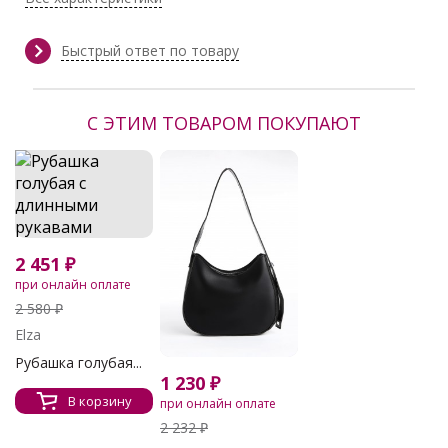
Тип ткани:
Текстиль
Сезон:
Весна, Весна/Лето, Демисезон,
Зима, круглогодичный,
Быстрый ответ по товару
Круглогодичный, Лето, Осень,
Осень/Зима
Производитель:
Elza
С ЭТИМ ТОВАРОМ ПОКУПАЮТ
2 451 ₽
при онлайн оплате
2 580 ₽
Elza
Рубашка голубая...
1 230 ₽
В корзину
при онлайн оплате
2 232 ₽