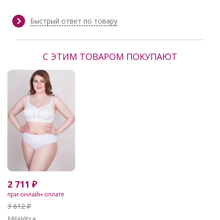
Длина:
70 см
Сезон:
Весна/Лето
Производитель:
Prima Linea
Быстрый ответ по товару
С ЭТИМ ТОВАРОМ ПОКУПАЮТ
2 711 ₽
при онлайн оплате
3 612 ₽
MilaVitsa