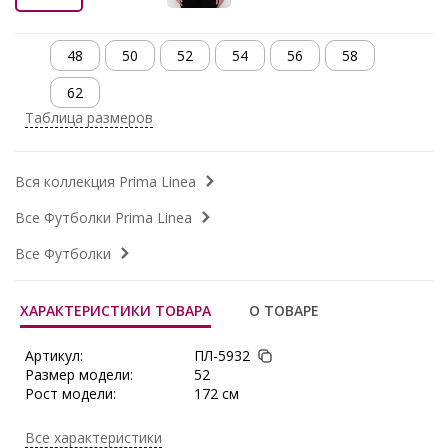
48
50
52
54
56
58
62
Таблица размеров
Вся коллекция Prima Linea
Все Футболки Prima Linea
Все Футболки
ХАРАКТЕРИСТИКИ ТОВАРА
О ТОВАРЕ
Артикул:
ПЛ-5932
Размер модели:
52
Рост модели:
172 см
Состав:
Хлопок 95%, Эластан 5%
Тип ткани:
Трикотаж
Все характеристики