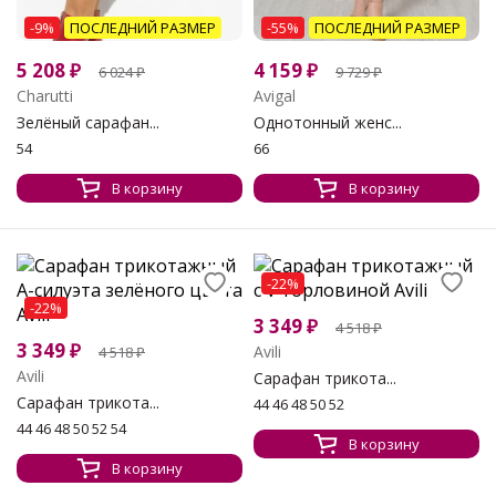
-9%
ПОСЛЕДНИЙ РАЗМЕР
-55%
ПОСЛЕДНИЙ РАЗМЕР
5 208
₽
4 159
₽
6 024
₽
9 729
₽
Charutti
Avigal
Зелёный сарафан...
Однотонный женс...
54
66
В корзину
В корзину
-22%
-22%
3 349
₽
4 518
₽
3 349
₽
Avili
4 518
₽
Avili
Сарафан трикота...
Сарафан трикота...
44 46 48 50 52
44 46 48 50 52 54
В корзину
В корзину