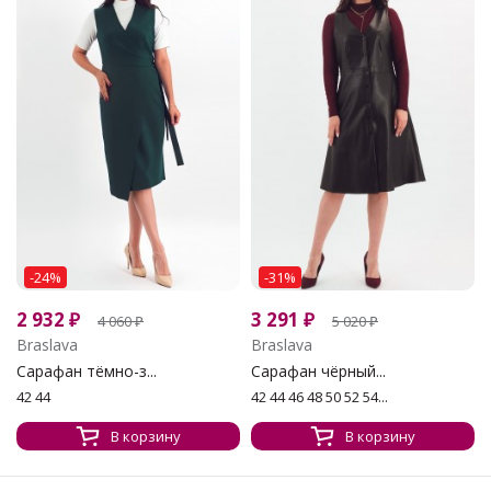
-24%
-31%
2 932
₽
3 291
₽
4 060
₽
5 020
₽
Braslava
Braslava
Сарафан тёмно-з...
Сарафан чёрный...
42 44
42 44 46 48 50 52 54...
В корзину
В корзину