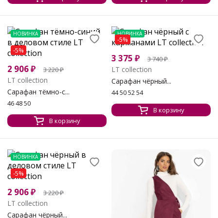
НОВИНКА
НОВИНКА
-5%
-5%
3 375
₽
3 740
₽
2 906
₽
LT collection
3 220
₽
LT collection
Сарафан чёрный...
Сарафан тёмно-с...
44 50 52 54
46 48 50
В корзину
В корзину
НОВИНКА
-5%
2 906
₽
3 220
₽
LT collection
Сарафан чёрный...