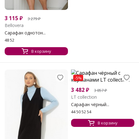
3 115
₽
3 279
₽
Bellovera
Сарафан однотон...
48 52
В корзину
-5%
3 482
₽
3 857
₽
LT collection
Сарафан чёрный...
44 50 52 54
В корзину