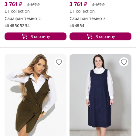
3 761
₽
3 761
₽
4 167
₽
4 167
₽
LT collection
LT collection
Сарафан тёмно-с...
Сарафан тёмно-з...
46 48 50 52 54
46 48 54
В корзину
В корзину