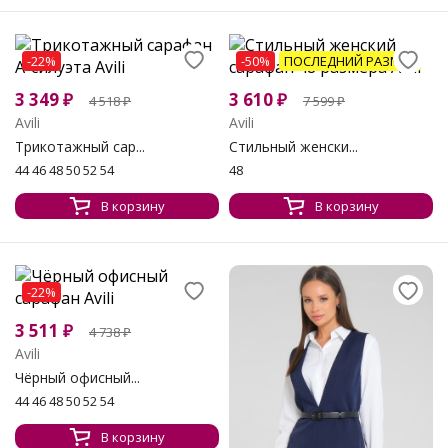
-22%
-50%
ПОСЛЕДНИЙ РАЗМЕР
3 349
₽
3 610
₽
4 518
₽
7 599
₽
Avili
Avili
Трикотажный сар...
Стильный женски...
44 46 48 50 52 54
48
В корзину
В корзину
-22%
3 511
₽
4 738
₽
Avili
Чёрный офисный...
44 46 48 50 52 54
В корзину