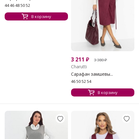
44 46 48 50 52
В корзину
3 211
₽
3 380
₽
Charutti
Сарафан замшевы...
46 50 52 54
В корзину