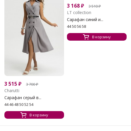
3 168
₽
3 510
₽
LT collection
Сарафан синий и...
44 50 56 58
В корзину
3 515
₽
3 700
₽
Charutti
Сарафан серый в...
44 46 48 50 52 54
В корзину