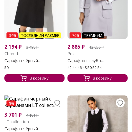
-34%
ПОСЛЕДНИЙ РАЗМЕР
-76%
ПРЕМИУМ
2 194
₽
2 885
₽
3 498
₽
12 656
₽
Charutti
Priz
Сарафан чёрный...
Сарафан с глубо...
50
42 44 46 48 50 52 54
В корзину
В корзину
-5%
3 701
₽
4 101
₽
LT collection
Сарафан чёрный...