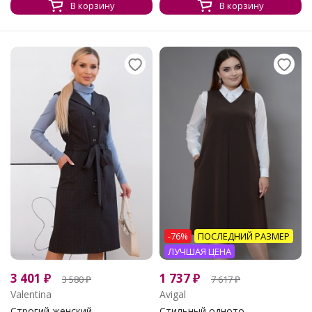
В корзину
В корзину
-76%
ПОСЛЕДНИЙ РАЗМЕР
ЛУЧШАЯ ЦЕНА
3 401
₽
1 737
₽
3 580
₽
7 617
₽
Valentina
Avigal
Строгий женский...
Стильный одното...