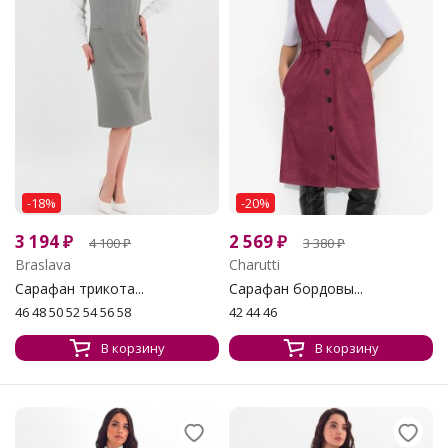
-18%
-20%
3 194
₽
2 569
₽
4 100
₽
3 380
₽
Braslava
Charutti
Сарафан трикота...
Сарафан бордовы...
46 48 50 52 54 56 58
42 44 46
В корзину
В корзину