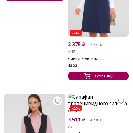
-54%
3 375
₽
7 722
₽
Priz
Синий женский с...
42 52
В корзину
-22%
3 511
₽
4 738
₽
Avili