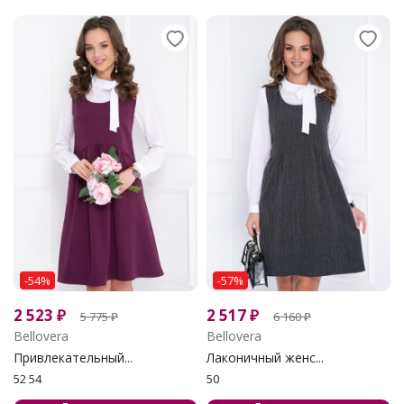
-54%
-57%
2 523
₽
2 517
₽
5 775
₽
6 160
₽
Bellovera
Bellovera
Привлекательный...
Лаконичный женс...
52 54
50