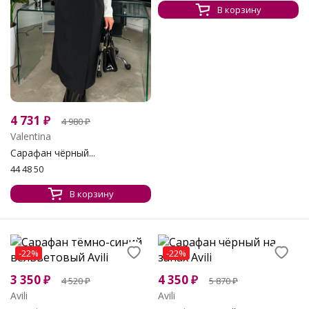
В корзину
4 731
₽
4 980
₽
Valentina
Сарафан чёрный...
44 48 50
В корзину
-22%
-22%
3 350
₽
4 350
₽
4 520
₽
5 870
₽
Avili
Avili