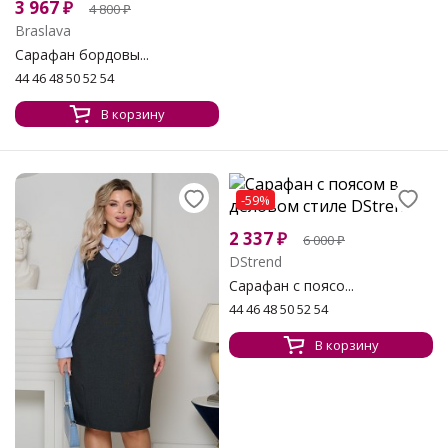
3 967
₽
4 800
₽
Braslava
Сарафан бордовы...
44 46 48 50 52 54
В корзину
-59%
2 337
₽
6 000
₽
DStrend
Сарафан с поясо...
44 46 48 50 52 54
В корзину