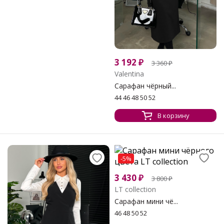
3 192
₽
3 360
₽
Valentina
Сарафан чёрный...
44 46 48 50 52
В корзину
-5%
3 430
₽
3 800
₽
LT collection
Сарафан мини чё...
46 48 50 52