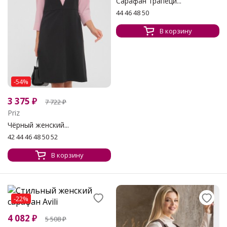
Сарафан трапеци...
44 46 48 50
В корзину
-54%
3 375
₽
7 722
₽
Priz
Чёрный женский...
42 44 46 48 50 52
В корзину
-22%
4 082
₽
5 508
₽