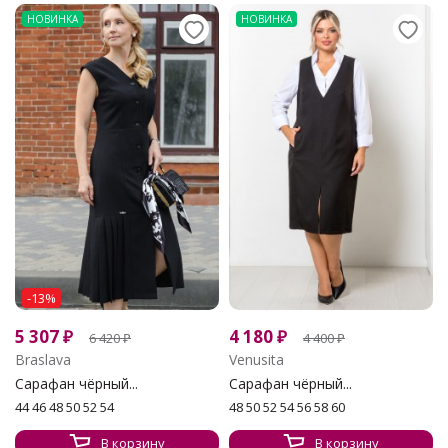
НОВИНКА
НОВИНКА
-13%
5 307
₽
4 180
₽
6 420
₽
4 400
₽
Braslava
Venusita
Сарафан чёрный...
Сарафан чёрный...
44 46 48 50 52 54
48 50 52 54 56 58 60
В корзину
В корзину