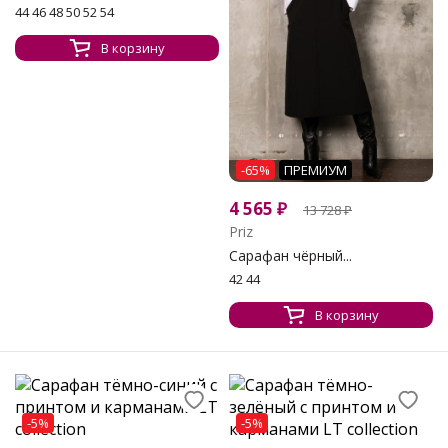
44 46 48 50 52 54
В корзину
-65%
ПРЕМИУМ
4 565
₽
13 728
₽
Priz
Сарафан чёрный...
42 44
В корзину
-5%
-5%