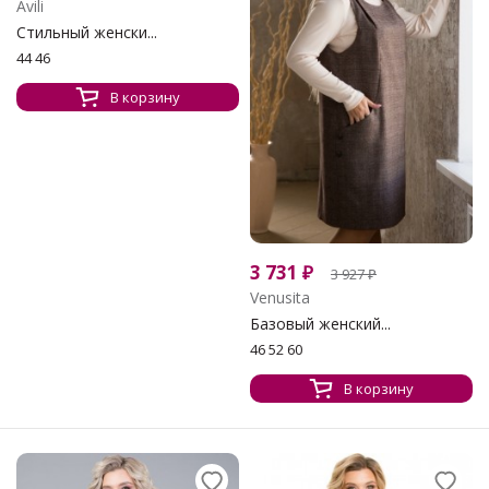
Avili
Стильный женски...
44 46
В корзину
3 731
₽
3 927
₽
Venusita
Базовый женский...
46 52 60
В корзину