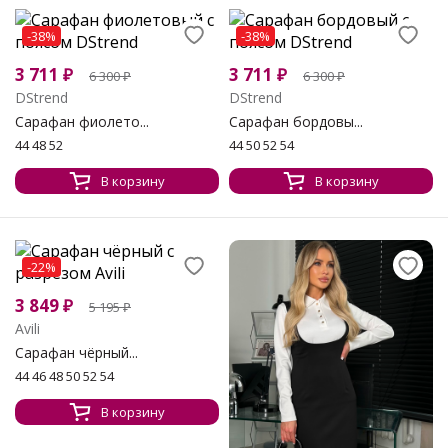
-38%
-38%
3 711
₽
3 711
₽
6 300
₽
6 300
₽
DStrend
DStrend
Сарафан фиолето...
Сарафан бордовы...
44 48 52
44 50 52 54
В корзину
В корзину
-22%
3 849
₽
5 195
₽
Avili
Сарафан чёрный...
44 46 48 50 52 54
В корзину