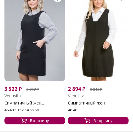
3 522
₽
2 894
₽
3 707
₽
3 046
₽
Venusita
Venusita
Симпатичный жен...
Симпатичный жен...
46 48 50 52 54 56 58...
46 48
В корзину
В корзину