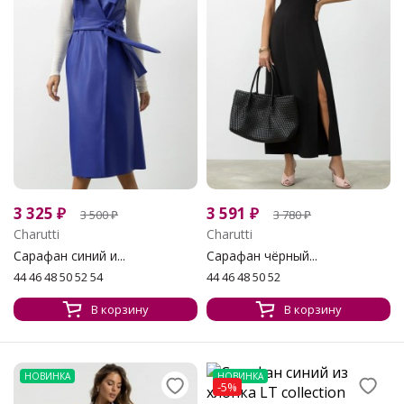
3 325
₽
3 591
₽
3 500
₽
3 780
₽
Charutti
Charutti
Сарафан синий и...
Сарафан чёрный...
44 46 48 50 52 54
44 46 48 50 52
В корзину
В корзину
НОВИНКА
НОВИНКА
-5%