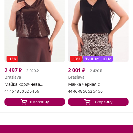
-13%
-13%
ЛУЧШАЯ ЦЕНА
2 497
₽
2 001
₽
3 020
₽
2 420
₽
Braslava
Braslava
Майка коричнева...
Майка чёрная с...
44 46 48 50 52 54 56
44 46 48 50 52 54 56
В корзину
В корзину