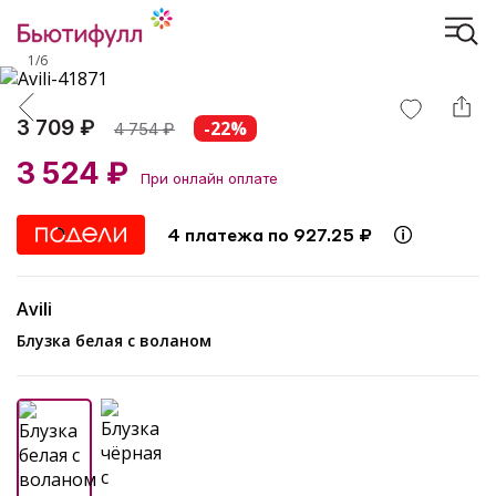
1
/
6
3 709 ₽
-22%
4 754
₽
3 524 ₽
При онлайн оплате
4 платежа по 927.25 ₽
Avili
Блузка белая с воланом