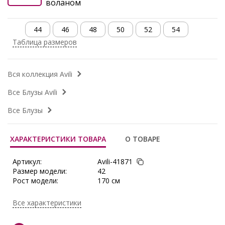
44
46
48
50
52
54
Таблица размеров
Вся коллекция Avili
Все Блузы Avili
Все Блузы
ХАРАКТЕРИСТИКИ ТОВАРА
О ТОВАРЕ
Артикул:
Avili-41871
Размер модели:
42
Рост модели:
170 см
Состав:
Полиэстер 65%, Вискоза 30%,
Лайкра 5%
Все характеристики
Тип ткани:
Текстиль
Сезон:
Весна, Весна/Лето, Демисезон,