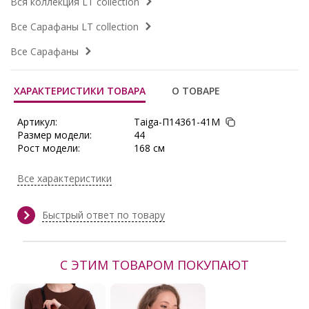
Вся коллекция LT collection
Все Сарафаны LT collection
Все Сарафаны
ХАРАКТЕРИСТИКИ ТОВАРА
О ТОВАРЕ
Артикул:
Taiga-П14361-41М
Размер модели:
44
Рост модели:
168 см
Состав:
Полиэстер 65%, Вискоза 30%,
Эластан 5%
Все характеристики
Тип ткани:
Плательная ткань
Длина:
46-85 см, 48-86 см, 50-87 см, 52-88
см
Быстрый ответ по товару
Сезон:
Весна, Весна/Лето, Демисезон,
Зима, круглогодичный,
Круглогодичный, Лето, Осень,
С ЭТИМ ТОВАРОМ ПОКУПАЮТ
Осень/Зима
Производитель:
LT collection