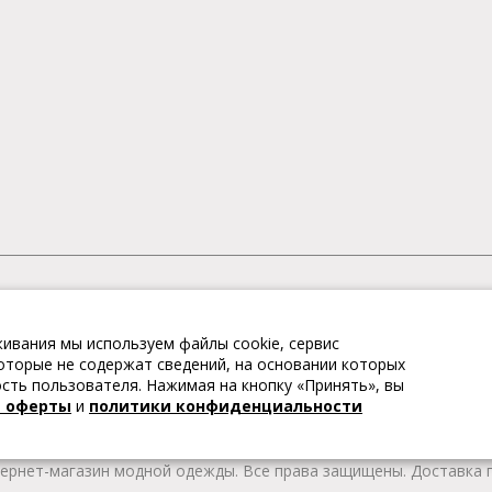
АГАЗИН МОДНОЙ ОДЕЖДЫ
ивания мы используем файлы cookie, сервис
– это коллекции модной женской, мужской, детской одежды и об
 которые не содержат сведений, на основании которых
те качественные товары из Европы по привлекательным ценам!
ть пользователя. Нажимая на кнопку «Принять», вы
 брендов. В каталоге представлена модная одежда различных цв
й оферты
и
политики конфиденциальности
т удобной женской и мужской обуви на любой сезон. Весь това
тернет-магазин модной одежды. Все права защищены. Доставка п