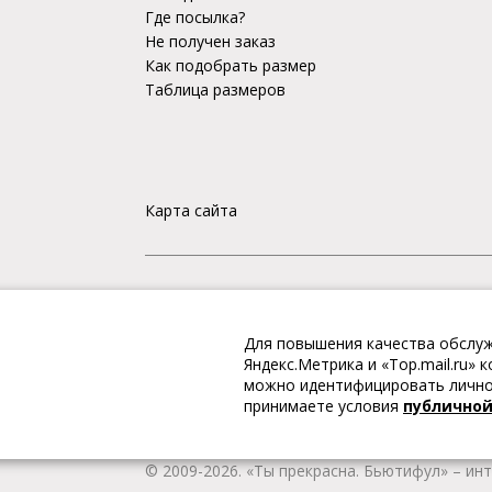
Где посылка?
Не получен заказ
Как подобрать размер
Таблица размеров
Карта сайта
«Ты прекрасна. Бьютифул» – ИНТЕРНЕТ-М
Для повышения качества обслуж
Интернет магазин «Ты прекрасна. Бьютифул» 
Яндекс.Метрика и «Top.mail.ru»
одежду и обувь, Вы гарантированно получае
можно идентифицировать личнос
качественную и стильную одежду европейских
принимаете условия
публично
наличии всегда имеется широкий ассортимен
любой город России.
© 2009-2026. «Ты прекрасна. Бьютифул» – ин