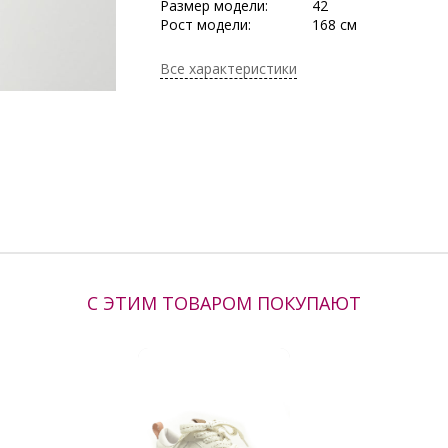
Размер модели:
42
Рост модели:
168 см
Состав:
Хлопок 80%, Полиэ
Тип ткани:
Футер
Все характеристики
Сезон:
Весна, Демисезон, 
Осень, Осень/Зима
Производитель:
Jetty
С ЭТИМ ТОВАРОМ ПОКУПАЮТ