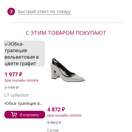
см
Сезон:
Весна, Демисезон, Зима, Осень,
Быстрый ответ по товару
Осень/Зима
Производитель:
LT collection
С ЭТИМ ТОВАРОМ ПОКУПАЮТ
1 977 ₽
при онлайн оплате
2 190 ₽
LT collection
Юбка-трапеция в...
4 872 ₽
В корзину
при онлайн оплате
9 862 ₽
Ситик