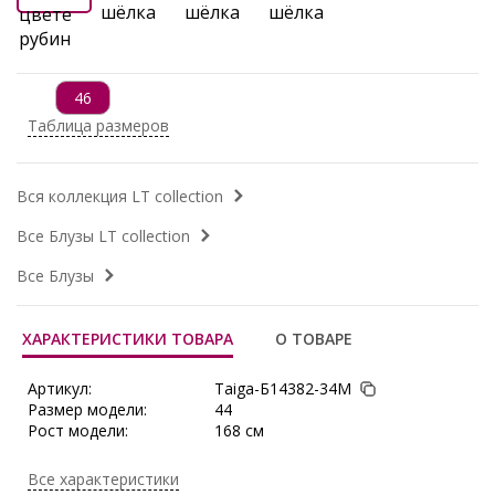
46
Таблица размеров
Вся коллекция LT collection
Все Блузы LT collection
Все Блузы
ХАРАКТЕРИСТИКИ ТОВАРА
О ТОВАРЕ
Артикул:
Taiga-Б14382-34М
Размер модели:
44
Рост модели:
168 см
Состав:
Полиэстер 100%
Тип ткани:
Искусственный шёлк
Все характеристики
Длина:
46-72 см, 48-72 см, 50-73 см, 52-73