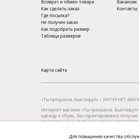
Возврат и обмен товара
Вакансии
Как сделать заказ
Контакты
Где посылка?
Не получен заказ
Как подобрать размер
Таблица размеров
Карта сайта
«Ты прекрасна. Бьютифул» – ИНТЕРНЕТ-М
Интернет магазин «Ты прекрасна. Бьютифул» 
одежду и обувь, Вы гарантированно получае
качественную и стильную одежду европейских
наличии всегда имеется широкий ассортимен
любой город России.
Для повышения качества обслуж