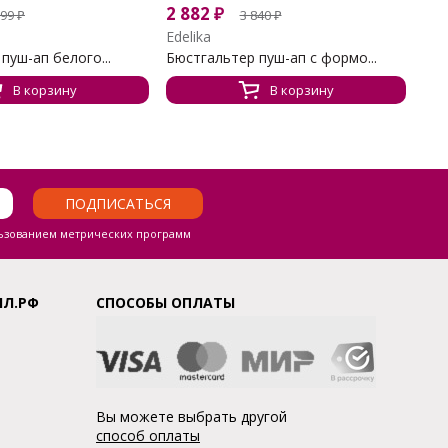
2 882
₽
299
₽
3 840
₽
Edelika
пуш-ап белого...
Бюстгальтер пуш-ап с формо...
В корзину
В корзину
ПОДПИСАТЬСЯ
ьзованием метрических программ
ЛЛ.РФ
СПОСОБЫ ОПЛАТЫ
Вы можете выбрать другой
способ оплаты