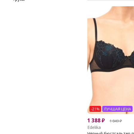
-21%
ЛУЧШАЯ ЦЕНА
1 388
₽
1 849
₽
Edelika
Чёрный бюстгальтер пу