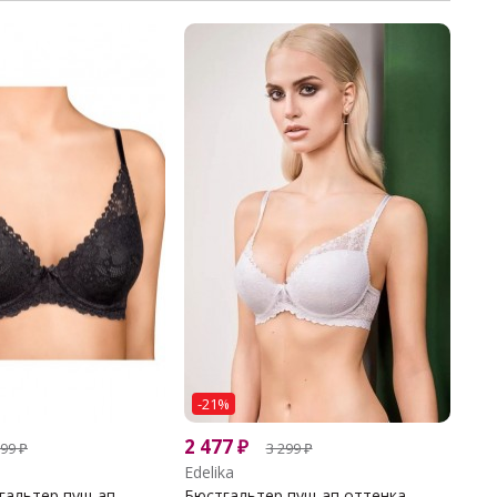
-21%
2 477
₽
299
₽
3 299
₽
Edelika
гальтер пуш-ап
Бюстгальтер пуш-ап оттенка...