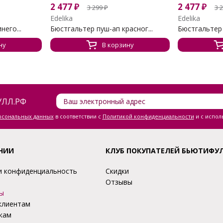
2 477
₽
2 477
₽
3 299
₽
3 
Edelika
Edelika
него...
Бюстгальтер пуш-ап красног...
Бюстгальтер 
ну
В корзину
ЛЛ.РФ
ерсональных данных
в соответствии с
Политикой конфиденциальности
и с испол
НИИ
КЛУБ ПОКУПАТЕЛЕЙ БЬЮТИФУ
и конфиденциальность
Скидки
Отзывы
ы
клиентам
кам