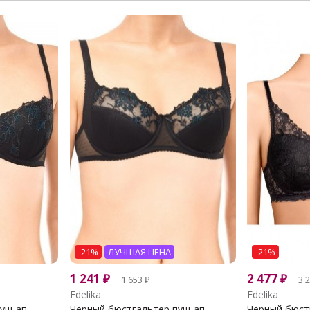
-21%
ЛУЧШАЯ ЦЕНА
-21%
1 241
₽
2 477
₽
1 653
₽
3 
Edelika
Edelika
ш-ап...
Чёрный бюстгальтер пуш-ап...
Чёрный бюст