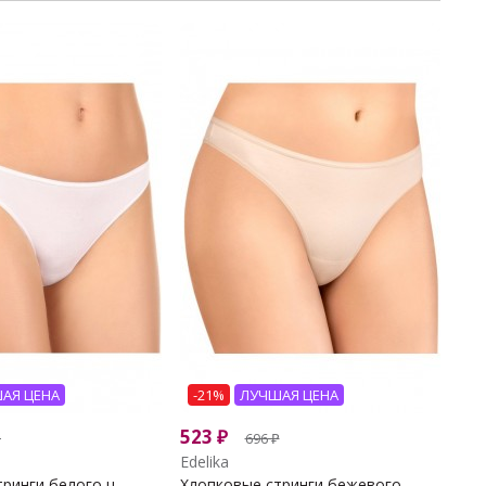
АЯ ЦЕНА
-21%
ЛУЧШАЯ ЦЕНА
523
₽
₽
696
₽
Edelika
ринги белого ц...
Хлопковые стринги бежевого...