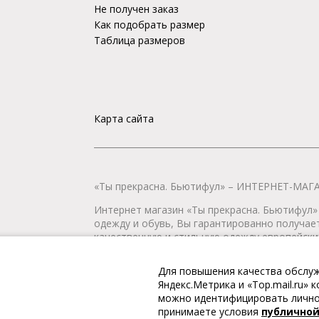
Не получен заказ
Как подобрать размер
Таблица размеров
Карта сайта
«Ты прекрасна. Бьютифул» – ИНТЕРНЕТ-М
Интернет магазин «Ты прекрасна. Бьютифул» 
одежду и обувь, Вы гарантированно получае
качественную и стильную одежду европейских
наличии всегда имеется широкий ассортимен
любой город России.
Для повышения качества обслуж
Яндекс.Метрика и «Top.mail.ru»
© 2009-2026. «Ты прекрасна. Бьютифул» – ин
можно идентифицировать личнос
принимаете условия
публично