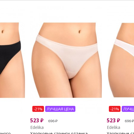
-21%
ЛУЧШАЯ ЦЕНА
-21%
ЛУЧШ
523
₽
523
₽
696
₽
696
Edelika
Edelika
ного...
Хлопковые стринги оттенка...
Хлопковые ст