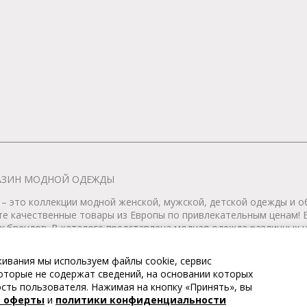
АГАЗИН МОДНОЙ ОДЕЖДЫ
– это коллекции модной женской, мужской, детской одежды и об
те качественные товары из Европы по привлекательным ценам!
 брендов. В каталоге представлена модная одежда различных цв
т удобной женской и мужской обуви на любой сезон. Весь това
ивания мы используем файлы cookie, сервис
 которые не содержат сведений, на основании которых
тернет-магазин модной одежды. Все права защищены. Доставка п
ть пользователя. Нажимая на кнопку «Принять», вы
й оферты
и
политики конфиденциальности