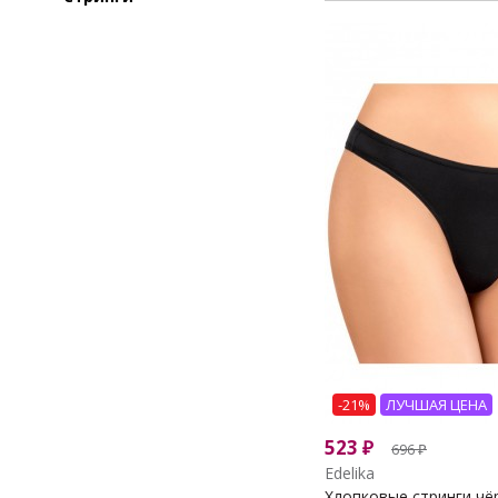
-21%
ЛУЧШАЯ ЦЕНА
523
₽
696
₽
Edelika
Хлопковые стринги чёр