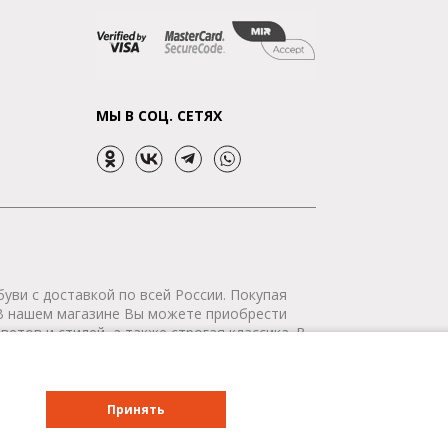
МЫ В СОЦ. СЕТЯХ
уви с доставкой по всей России. Покупая
 В нашем магазине Вы можете приобрести
етов и стилей, а также строгая классика. В
р сертифицирован. Мы доставим Ваш заказ в
о всей России - бесплатно!
Принять