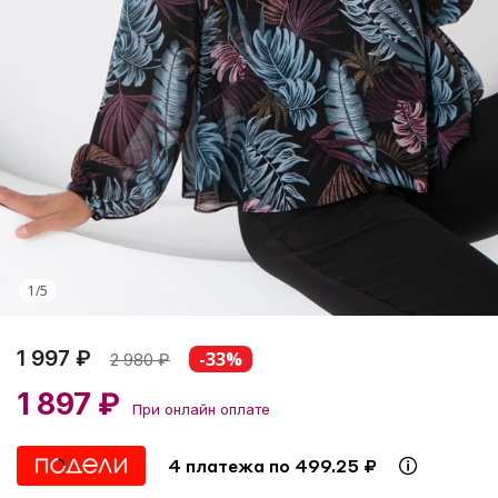
1
/
5
1 997 ₽
-33%
2 980
₽
1 897 ₽
При онлайн оплате
4 платежа по 499.25 ₽