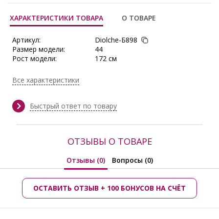
ХАРАКТЕРИСТИКИ ТОВАРА
О ТОВАРЕ
Артикул:
Diolche-Б898
Размер модели:
44
Рост модели:
172 см
Состав:
Полиэстер 100%
Тип ткани:
Шифон
Все характеристики
Длина по размерам:
р.44 - 63см., р.46 - 65см.
Сезон:
Весна, Весна/Лето, Демисезон,
Зима, Круглогодичный, Лето,
Быстрый ответ по товару
Осень, Осень/Зима
Производитель:
Diolche
ОТЗЫВЫ О ТОВАРЕ
Отзывы (0)
Вопросы (0)
ОСТАВИТЬ ОТЗЫВ + 100 БОНУСОВ НА СЧЁТ