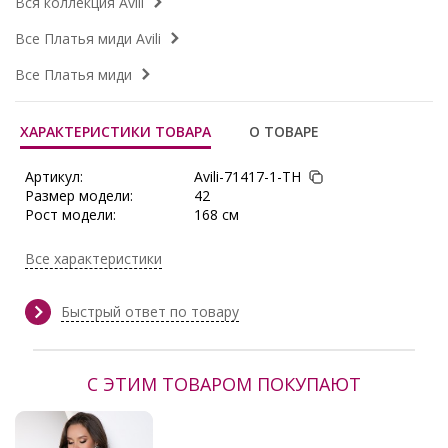
Вся коллекция Avili
Все Платья миди Avili
Все Платья миди
ХАРАКТЕРИСТИКИ ТОВАРА
О ТОВАРЕ
Артикул:
Avili-71417-1-ТН
Размер модели:
42
Рост модели:
168 см
Состав:
Вискоза 60%, Полиэстер 35%,
Лайкра 5%
Все характеристики
Тип ткани:
Трикотаж
Сезон:
Весна, Демисезон, Зима, Осень,
Осень/Зима
Быстрый ответ по товару
Производитель:
Avili
С ЭТИМ ТОВАРОМ ПОКУПАЮТ