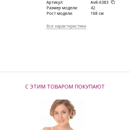
Артикул:
Avili-6383
Размер модели:
42
Рост модели:
168 см
Состав:
Полиэстер 65%, Ви
Эластан 5%
Все характеристики
Тип ткани:
Трикотаж
Сезон:
Осень/Зима
Производитель:
Avili
С ЭТИМ ТОВАРОМ ПОКУПАЮТ