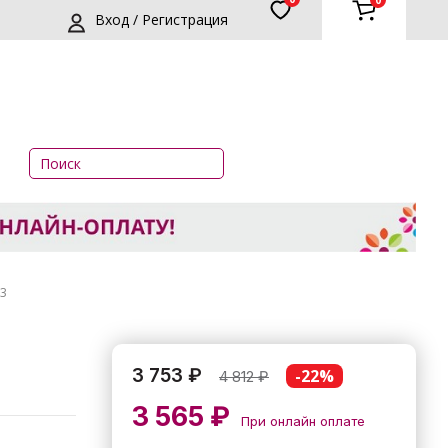
0
Вход / Регистрация
83
3 753 ₽
-22%
4 812
₽
3 565 ₽
При онлайн оплате