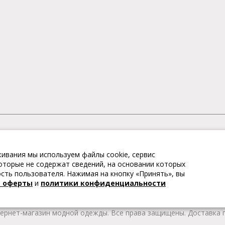
АГАЗИН МОДНОЙ ОДЕЖДЫ
ивания мы используем файлы cookie, сервис
– это коллекции модной женской, мужской, детской одежды и об
 которые не содержат сведений, на основании которых
те качественные товары из Европы по привлекательным ценам!
ть пользователя. Нажимая на кнопку «Принять», вы
 брендов. В каталоге представлена модная одежда различных цв
й оферты
и
политики конфиденциальности
т удобной женской и мужской обуви на любой сезон. Весь това
тернет-магазин модной одежды. Все права защищены. Доставка п