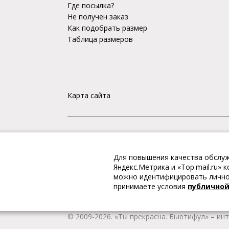
Где посылка?
Не получен заказ
Как подобрать размер
Таблица размеров
Карта сайта
«Ты прекрасна. Бьютифул» – ИНТЕРНЕТ-М
Для повышения качества обслуж
Интернет магазин «Ты прекрасна. Бьютифул» 
Яндекс.Метрика и «Top.mail.ru»
одежду и обувь, Вы гарантированно получае
можно идентифицировать личнос
качественную и стильную одежду европейских
принимаете условия
публично
наличии всегда имеется широкий ассортимен
любой город России.
© 2009-2026. «Ты прекрасна. Бьютифул» – ин