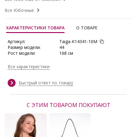
Все Юбочные
ХАРАКТЕРИСТИКИ ТОВАРА
О ТОВАРЕ
Артикул:
Taiga-К14341-10М
Размер модели:
44
Рост модели:
168 см
Состав:
Полиэстер 65%, Вискоза 30%,
Эластан 5%
Все характеристики
Тип ткани:
Трикотаж
Сезон:
Весна, Демисезон, Зима, Осень,
Осень/Зима
Быстрый ответ по товару
Производитель:
LT collection
С ЭТИМ ТОВАРОМ ПОКУПАЮТ