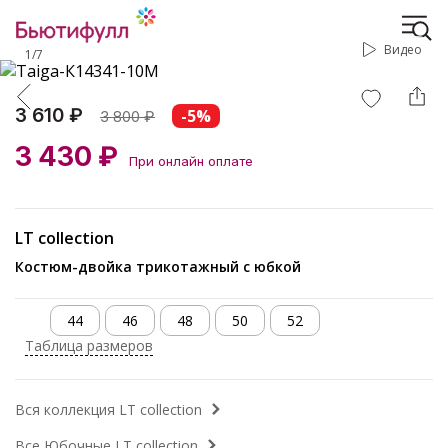
Видео
1
/
7
3 610 ₽
-5%
3 800
₽
3 430 ₽
При онлайн оплате
LT collection
Костюм-двойка трикотажный с юбкой
44
46
48
50
52
Таблица размеров
Вся коллекция LT collection
Все Юбочные LT collection