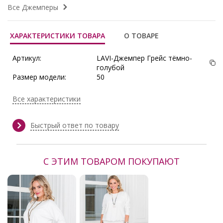
Все Джемперы
ХАРАКТЕРИСТИКИ ТОВАРА
О ТОВАРЕ
Артикул:
LAVI-Джемпер Грейс тёмно-
голубой
Размер модели:
50
Рост модели:
165 см
Состав:
Вискоза 88%, Полиамид 6%,
Все характеристики
Лайкра 6%
Тип ткани:
Трикотаж
Сезон:
Весна, Демисезон, Зима, Осень,
Быстрый ответ по товару
Осень/Зима
Производитель:
Lavira
С ЭТИМ ТОВАРОМ ПОКУПАЮТ