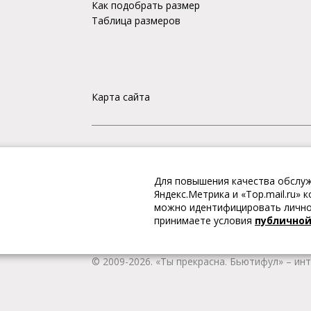
Как подобрать размер
Таблица размеров
Карта сайта
«Ты прекрасна. Бьютифул» – ИНТЕРНЕТ-М
Для повышения качества обслуж
Интернет магазин «Ты прекрасна. Бьютифул» 
Яндекс.Метрика и «Top.mail.ru»
одежду и обувь, Вы гарантированно получае
можно идентифицировать личнос
качественную и стильную одежду европейских
принимаете условия
публично
наличии всегда имеется широкий ассортимен
любой город России.
© 2009-2026. «Ты прекрасна. Бьютифул» – ин