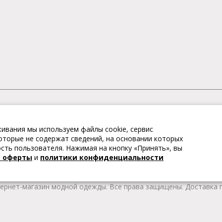
АГАЗИН МОДНОЙ ОДЕЖДЫ
ивания мы используем файлы cookie, сервис
– это коллекции модной женской, мужской, детской одежды и об
 которые не содержат сведений, на основании которых
те качественные товары из Европы по привлекательным ценам!
ть пользователя. Нажимая на кнопку «Принять», вы
 брендов. В каталоге представлена модная одежда различных цв
й оферты
и
политики конфиденциальности
т удобной женской и мужской обуви на любой сезон. Весь това
тернет-магазин модной одежды. Все права защищены. Доставка п