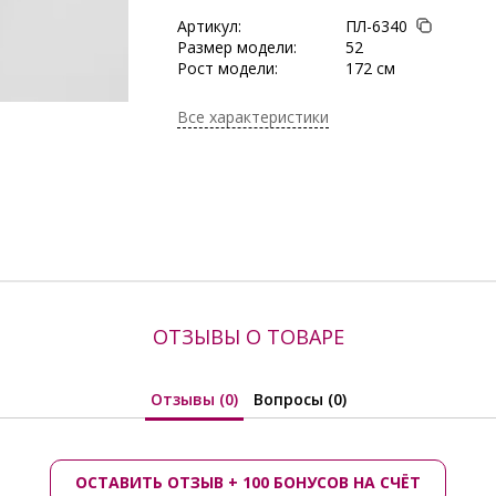
Артикул:
ПЛ-6340
Размер модели:
52
Рост модели:
172 см
Состав:
Хлопок 100%
Длина:
105 см
Все характеристики
Сезон:
Круглогодичный
Производитель:
Prima Linea
ОТЗЫВЫ О ТОВАРЕ
Отзывы (0)
Вопросы (0)
ОСТАВИТЬ ОТЗЫВ + 100 БОНУСОВ НА СЧЁТ