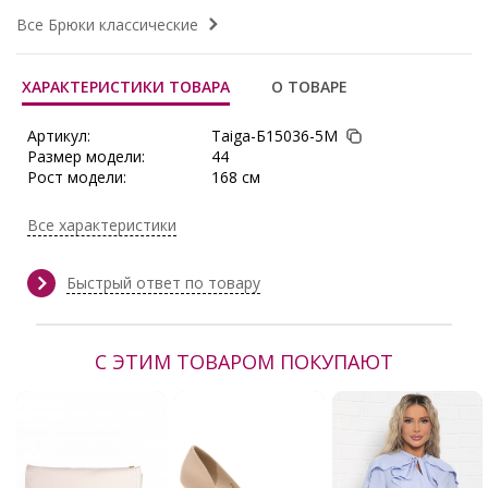
Все Брюки классические
ХАРАКТЕРИСТИКИ ТОВАРА
О ТОВАРЕ
Артикул:
Taiga-Б15036-5М
Размер модели:
44
Рост модели:
168 см
Состав:
Вискоза 80%, Полиэстер 20%
Тип ткани:
Костюмная ткань
Все характеристики
Длина:
по боковому шву 44-111 см, 46-
111 см, 48-111 см, 50-112 см, 52-
112 см
Быстрый ответ по товару
Сезон:
Весна, Весна/Лето, Демисезон,
Зима, круглогодичный,
Круглогодичный, Лето, Осень,
С ЭТИМ ТОВАРОМ ПОКУПАЮТ
Осень/Зима
Производитель:
LT collection