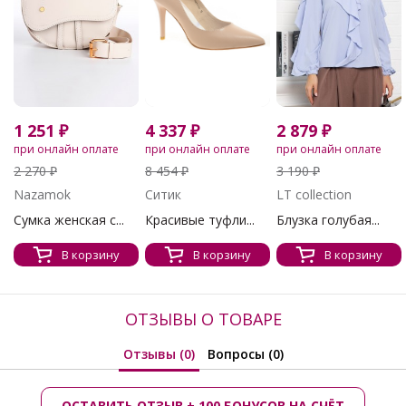
1 251 ₽
2 879 ₽
4 337 ₽
при онлайн оплате
при онлайн оплате
при онлайн оплате
2 270 ₽
3 190 ₽
8 454 ₽
Nazamok
LT collection
Ситик
Сумка женская с...
Блузка голубая...
Красивые туфли...
В корзину
В корзину
В корзину
ОТЗЫВЫ О ТОВАРЕ
Отзывы (0)
Вопросы (0)
ОСТАВИТЬ ОТЗЫВ + 100 БОНУСОВ НА СЧЁТ