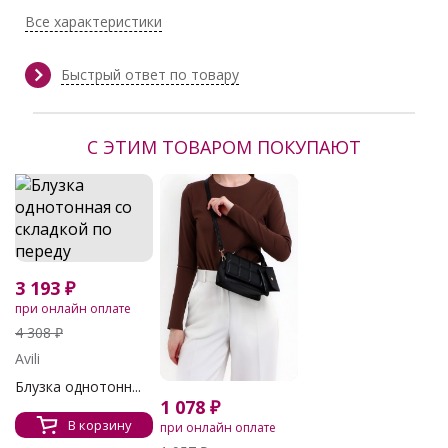
Лайкра 5%
Все характеристики
Тип ткани:
Костюмная ткань
Сезон:
Весна, Весна/Лето, Демисезон,
Зима, Круглогодичный, Лето,
Быстрый ответ по товару
Осень, Осень/Зима,
круглогодичный
Производитель:
Avili
С ЭТИМ ТОВАРОМ ПОКУПАЮТ
3 193 ₽
при онлайн оплате
4 308 ₽
Avili
Блузка однотонн...
1 078 ₽
В корзину
при онлайн оплате