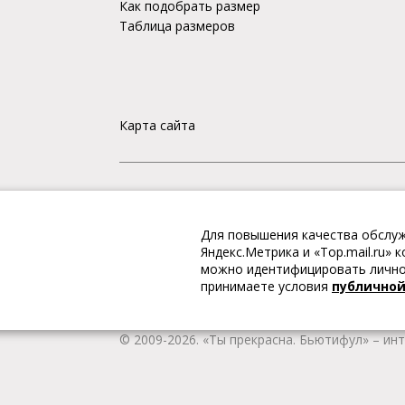
Как подобрать размер
Таблица размеров
Карта сайта
«Ты прекрасна. Бьютифул» – ИНТЕРНЕТ-М
Для повышения качества обслуж
Интернет магазин «Ты прекрасна. Бьютифул» 
Яндекс.Метрика и «Top.mail.ru»
одежду и обувь, Вы гарантированно получае
можно идентифицировать личнос
качественную и стильную одежду европейских
принимаете условия
публично
наличии всегда имеется широкий ассортимен
любой город России.
© 2009-2026. «Ты прекрасна. Бьютифул» – ин