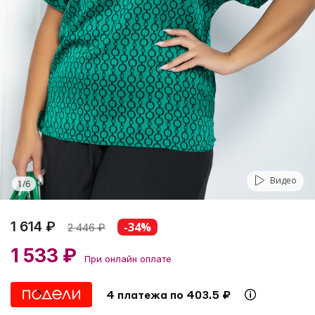
Видео
1
/
6
1 614 ₽
-34%
2 446
₽
1 533 ₽
При онлайн оплате
4 платежа по 403.5 ₽