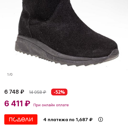
1
/
0
6 748 ₽
-52%
14 058
₽
6 411 ₽
При онлайн оплате
4 платежа по 1,687 ₽