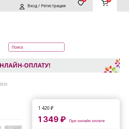
0
Вход / Регистрация
У6525
1 420
₽
1 349 ₽
При онлайн оплате