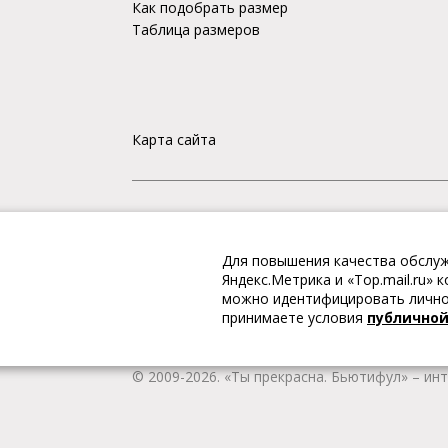
Как подобрать размер
Таблица размеров
Карта сайта
«Ты прекрасна. Бьютифул» – ИНТЕРНЕТ-М
Для повышения качества обслуж
Интернет магазин «Ты прекрасна. Бьютифул» 
Яндекс.Метрика и «Top.mail.ru»
одежду и обувь, Вы гарантированно получае
можно идентифицировать личнос
качественную и стильную одежду европейских
принимаете условия
публично
наличии всегда имеется широкий ассортимен
любой город России.
© 2009-2026. «Ты прекрасна. Бьютифул» – ин