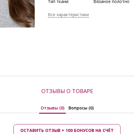
Тип ткани:
Вязаное полотно
Длина:
окружность 56 - 59
Сезон:
Весна, Демисезон, 
Все характеристики
Осень, Осень/Зима
Производитель:
Bellovera
ОТЗЫВЫ О ТОВАРЕ
Отзывы (0)
Вопросы (0)
ОСТАВИТЬ ОТЗЫВ + 100 БОНУСОВ НА СЧЁТ