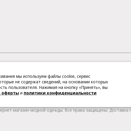
АГАЗИН МОДНОЙ ОДЕЖДЫ
ивания мы используем файлы cookie, сервис
– это коллекции модной женской, мужской, детской одежды и об
 которые не содержат сведений, на основании которых
те качественные товары из Европы по привлекательным ценам!
ть пользователя. Нажимая на кнопку «Принять», вы
 брендов. В каталоге представлена модная одежда различных цв
й оферты
и
политики конфиденциальности
т удобной женской и мужской обуви на любой сезон. Весь това
тернет-магазин модной одежды. Все права защищены. Доставка п