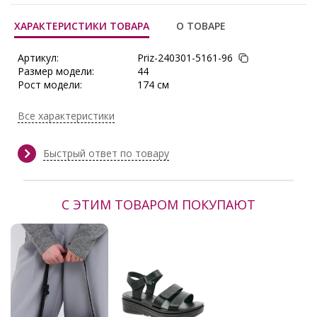
ХАРАКТЕРИСТИКИ ТОВАРА
О ТОВАРЕ
Артикул:
Priz-240301-5161-96
Размер модели:
44
Рост модели:
174 см
Состав:
Лён 100%
Тип ткани:
Лён
Все характеристики
Длина:
в росте 164: в 42 р-ре - 72 см, в 54
р-ре - 74,5 см
Сезон:
Весна/Лето, Лето
Быстрый ответ по товару
Производитель:
Priz
С ЭТИМ ТОВАРОМ ПОКУПАЮТ