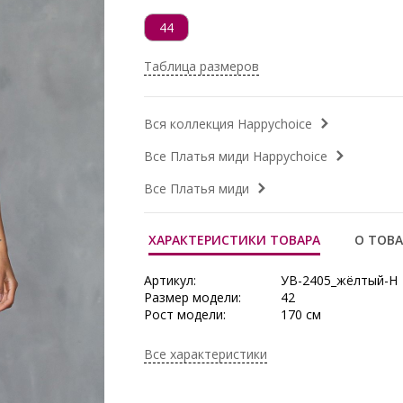
44
Таблица размеров
Вся коллекция Happychoice
Все Платья миди Happychoice
Все Платья миди
ХАРАКТЕРИСТИКИ ТОВАРА
О ТОВА
Артикул:
УВ-2405_жёлтый-Н
Размер модели:
42
Рост модели:
170 см
Состав:
Вискоза 72%, РБТ 
Тип ткани:
Трикотаж
Все характеристики
Длина:
по спинке в 46 р-ре 
Сезон:
Весна, Весна/Лето,
Производитель:
Happychoice