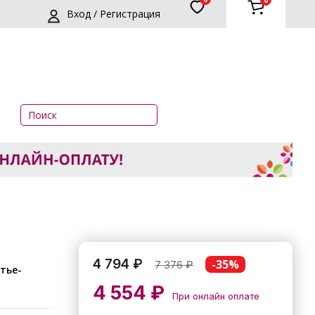
0
Вход / Регистрация
4 794 ₽
-35%
7 376
₽
4 554 ₽
При онлайн оплате