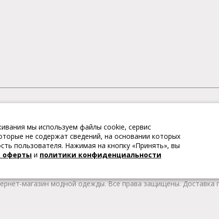
АГАЗИН МОДНОЙ ОДЕЖДЫ
ивания мы используем файлы cookie, сервис
– это коллекции модной женской, мужской, детской одежды и об
 которые не содержат сведений, на основании которых
те качественные товары из Европы по привлекательным ценам!
ть пользователя. Нажимая на кнопку «Принять», вы
 брендов. В каталоге представлена модная одежда различных цв
й оферты
и
политики конфиденциальности
т удобной женской и мужской обуви на любой сезон. Весь това
тернет-магазин модной одежды. Все права защищены. Доставка п