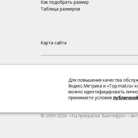
Как подобрать размер
Таблица размеров
Карта сайта
«Ты прекрасна. Бьютифул» – ИНТЕРНЕТ-М
Для повышения качества обслуж
Интернет магазин «Ты прекрасна. Бьютифул» 
Яндекс.Метрика и «Top.mail.ru»
одежду и обувь, Вы гарантированно получае
можно идентифицировать личнос
качественную и стильную одежду европейских
принимаете условия
публично
наличии всегда имеется широкий ассортимен
любой город России.
© 2009-2026. «Ты прекрасна. Бьютифул» – ин