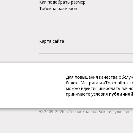
Как подобрать размер
Таблица размеров
Карта сайта
«Ты прекрасна. Бьютифул» – ИНТЕРНЕТ-М
Для повышения качества обслуж
Интернет магазин «Ты прекрасна. Бьютифул» 
Яндекс.Метрика и «Top.mail.ru»
одежду и обувь, Вы гарантированно получае
можно идентифицировать личнос
качественную и стильную одежду европейских
принимаете условия
публично
наличии всегда имеется широкий ассортимен
любой город России.
© 2009-2026. «Ты прекрасна. Бьютифул» – ин