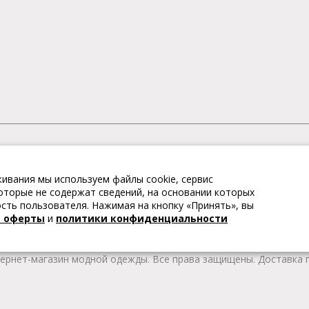
АГАЗИН МОДНОЙ ОДЕЖДЫ
ивания мы используем файлы cookie, сервис
– это коллекции модной женской, мужской, детской одежды и об
 которые не содержат сведений, на основании которых
те качественные товары из Европы по привлекательным ценам!
ть пользователя. Нажимая на кнопку «Принять», вы
 брендов. В каталоге представлена модная одежда различных цв
й оферты
и
политики конфиденциальности
т удобной женской и мужской обуви на любой сезон. Весь това
тернет-магазин модной одежды. Все права защищены. Доставка п