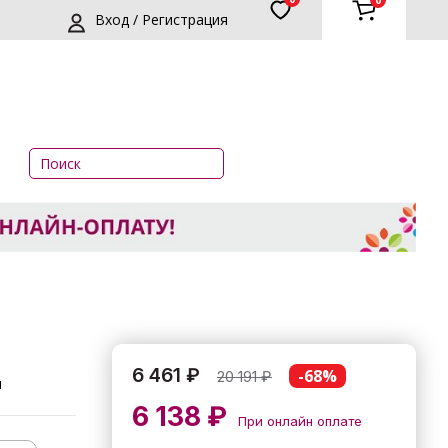
0
Вход / Регистрация
6 461 ₽
-68%
20 191
₽
м
6 138 ₽
При онлайн оплате