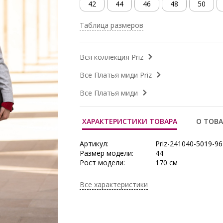
42
44
46
48
50
Таблица размеров
Вся коллекция Priz
Все Платья миди Priz
Все Платья миди
ХАРАКТЕРИСТИКИ ТОВАРА
О ТОВА
Артикул:
Priz-241040-5019-96
Размер модели:
44
Рост модели:
170 см
Состав:
Вискоза 62%, Поли
Эластан 3%
Все характеристики
Тип ткани:
Текстиль
Длина:
в росте 164: 42 р-ре
52 р-ре - 112,5 см
Сезон:
Весна, Демисезон, 