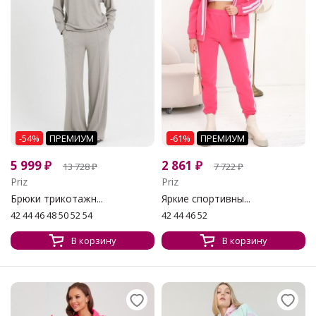
-54%
ПРЕМИУМ
-61%
ПРЕМИУМ
5 999
₽
2 861
₽
13 728
₽
7 722
₽
Priz
Priz
Брюки трикотажн...
Яркие спортивны...
42 44 46 48 50 52 54
42 44 46 52
В корзину
В корзину