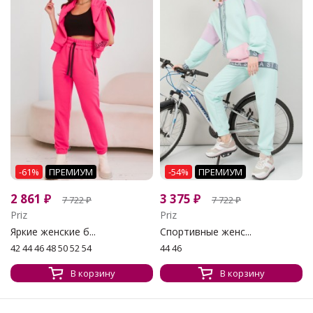
-61%
ПРЕМИУМ
-54%
ПРЕМИУМ
2 861
₽
3 375
₽
7 722
₽
7 722
₽
Priz
Priz
Яркие женские б...
Спортивные женс...
42 44 46 48 50 52 54
44 46
В корзину
В корзину